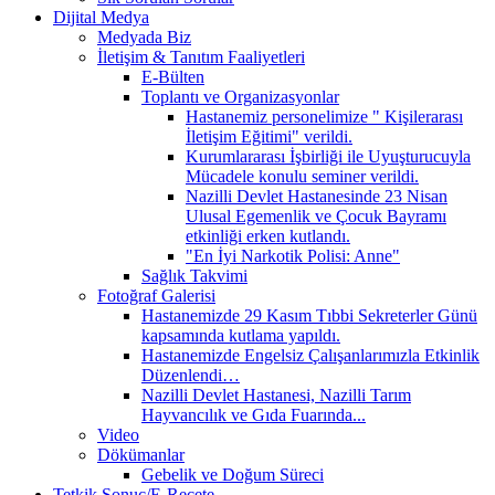
Dijital Medya
Medyada Biz
İletişim & Tanıtım Faaliyetleri
E-Bülten
Toplantı ve Organizasyonlar
Hastanemiz personelimize " Kişilerarası
İletişim Eğitimi" verildi.
Kurumlararası İşbirliği ile Uyuşturucuyla
Mücadele konulu seminer verildi.
Nazilli Devlet Hastanesinde 23 Nisan
Ulusal Egemenlik ve Çocuk Bayramı
etkinliği erken kutlandı.
"En İyi Narkotik Polisi: Anne"
Sağlık Takvimi
Fotoğraf Galerisi
Hastanemizde 29 Kasım Tıbbi Sekreterler Günü
kapsamında kutlama yapıldı.
Hastanemizde Engelsiz Çalışanlarımızla Etkinlik
Düzenlendi…
Nazilli Devlet Hastanesi, Nazilli Tarım
Hayvancılık ve Gıda Fuarında...
Video
Dökümanlar
Gebelik ve Doğum Süreci
Tetkik Sonuç/E-Reçete