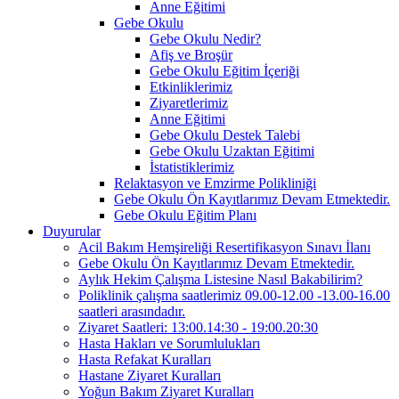
Anne Eğitimi
Gebe Okulu
Gebe Okulu Nedir?
Afiş ve Broşür
Gebe Okulu Eğitim İçeriği
Etkinliklerimiz
Ziyaretlerimiz
Anne Eğitimi
Gebe Okulu Destek Talebi
Gebe Okulu Uzaktan Eğitimi
İstatistiklerimiz
Relaktasyon ve Emzirme Polikliniği
Gebe Okulu Ön Kayıtlarımız Devam Etmektedir.
Gebe Okulu Eğitim Planı
Duyurular
Acil Bakım Hemşireliği Resertifikasyon Sınavı İlanı
Gebe Okulu Ön Kayıtlarımız Devam Etmektedir.
Aylık Hekim Çalışma Listesine Nasıl Bakabilirim?
Poliklinik çalışma saatlerimiz 09.00-12.00 -13.00-16.00
saatleri arasındadır.
Ziyaret Saatleri: 13:00.14:30 - 19:00.20:30
Hasta Hakları ve Sorumlulukları
Hasta Refakat Kuralları
Hastane Ziyaret Kuralları
Yoğun Bakım Ziyaret Kuralları