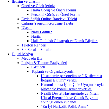
İletişim ve Ulaşım
Öneri ve Görüşleriniz
Hasta Görüş ve Öneri Formu
Personel Görüş ve Öneri Formu
Evde Sağlık Online Randevu Talebi
Çalışan-Yönetim Görüşme Talebi
Ulaşım
Nasıl Gidilir?
Harita
Halk Otobüsü Güzargah ve Durak Bilgileri
Telefon Rehberi
Sık Sorulan Sorular
Dijital Medya
Medyada Biz
İletişim & Tanıtım Faaliyetleri
E-Bülten
Toplantı ve Organizasyonlar
Hastanemiz personelimize " Kişilerarası
İletişim Eğitimi" verildi.
Kurumlararası İşbirliği ile Uyuşturucuyla
Mücadele konulu seminer verildi.
Nazilli Devlet Hastanesinde 23 Nisan
Ulusal Egemenlik ve Çocuk Bayramı
etkinliği erken kutlandı.
"En İyi Narkotik Polisi: Anne"