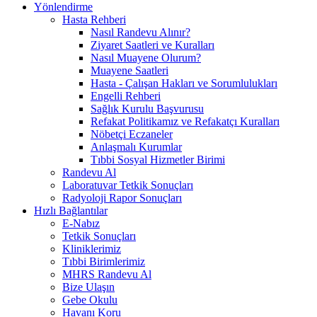
Yönlendirme
Hasta Rehberi
Nasıl Randevu Alınır?
Ziyaret Saatleri ve Kuralları
Nasıl Muayene Olurum?
Muayene Saatleri
Hasta - Çalışan Hakları ve Sorumlulukları
Engelli Rehberi
Sağlık Kurulu Başvurusu
Refakat Politikamız ve Refakatçı Kuralları
Nöbetçi Eczaneler
Anlaşmalı Kurumlar
Tıbbi Sosyal Hizmetler Birimi
Randevu Al
Laboratuvar Tetkik Sonuçları
Radyoloji Rapor Sonuçları
Hızlı Bağlantılar
E-Nabız
Tetkik Sonuçları
Kliniklerimiz
Tıbbi Birimlerimiz
MHRS Randevu Al
Bize Ulaşın
Gebe Okulu
Havanı Koru