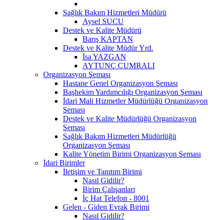
Sağlık Bakım Hizmetleri Müdürü
Aysel SUCU
Destek ve Kalite Müdürü
Barış KAPTAN
Destek ve Kalite Müdür Yrd.
İsa YAZGAN
AYTUNÇ ÇUMRALI
Organizasyon Şeması
Hastane Genel Organizasyon Şeması
Başhekim Yardımcılığı Organizasyon Şeması
İdari Mali Hizmetler Müdürlüğü Organizasyon
Şeması
Destek ve Kalite Müdürlüğü Organizasyon
Şeması
Sağlık Bakım Hizmetleri Müdürlüğü
Organizasyon Şeması
Kalite Yönetim Birimi Organizasyon Şeması
İdari Birimler
İletişim ve Tanıtım Birimi
Nasıl Gidilir?
Birim Çalışanları
İç Hat Telefon - 8001
Gelen - Giden Evrak Birimi
Nasıl Gidilir?