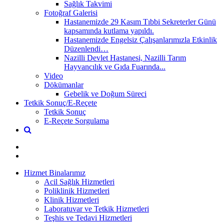
Sağlık Takvimi
Fotoğraf Galerisi
Hastanemizde 29 Kasım Tıbbi Sekreterler Günü
kapsamında kutlama yapıldı.
Hastanemizde Engelsiz Çalışanlarımızla Etkinlik
Düzenlendi…
Nazilli Devlet Hastanesi, Nazilli Tarım
Hayvancılık ve Gıda Fuarında...
Video
Dökümanlar
Gebelik ve Doğum Süreci
Tetkik Sonuç/E-Reçete
Tetkik Sonuç
E-Reçete Sorgulama
Hizmet Binalarımız
Acil Sağlık Hizmetleri
Poliklinik Hizmetleri
Klinik Hizmetleri
Laboratuvar ve Tetkik Hizmetleri
Teşhis ve Tedavi Hizmetleri