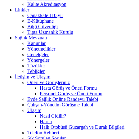
Kalite Akreditasyon
Linkler
Çanakkale 110.yıl
E-Kütüphane
Bilgi Güvenliği
Tıpta Uzmanlık Kurulu
Sağlık Mevzuatı
Kanunlar
Yönetmelikler
Genelgeler
Yönergeler
Tüzükler
Tebliğler
İletişim ve Ulaşım
Öneri ve Görüşleriniz
Hasta Görüş ve Öneri Formu
Personel Görüş ve Öneri Formu
Evde Sağlık Online Randevu Talebi
Çalışan-Yönetim Görüşme Talebi
Ulaşım
Nasıl Gidilir?
Harita
Halk Otobüsü Güzargah ve Durak Bilgileri
Telefon Rehberi
Sık Sorulan Sorular