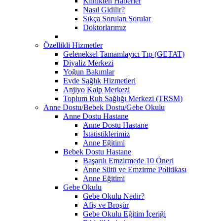
Klinikten Haberler
Nasıl Gidilir?
Sıkça Sorulan Sorular
Doktorlarımız
Özellikli Hizmetler
Geleneksel Tamamlayıcı Tıp (GETAT)
Diyaliz Merkezi
Yoğun Bakımlar
Evde Sağlık Hizmetleri
Anjiyo Kalp Merkezi
Toplum Ruh Sağlığı Merkezi (TRSM)
Anne Dostu/Bebek Dostu/Gebe Okulu
Anne Dostu Hastane
Anne Dostu Hastane
İstatistiklerimiz
Anne Eğitimi
Bebek Dostu Hastane
Başarılı Emzirmede 10 Öneri
Anne Sütü ve Emzirme Politikası
Anne Eğitimi
Gebe Okulu
Gebe Okulu Nedir?
Afiş ve Broşür
Gebe Okulu Eğitim İçeriği