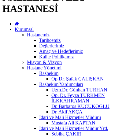
HASTANESİ
Kurumsal
Hastanemiz
Tarihçemiz
Değerlerimiz
Amaç ve Hedeflerimiz
Kalite Politikamız
Misyon & Vizyon
Hastane Yönetimi
Başhekim
Op.Dr. Şafak ÇALIŞKAN
Başhekim Yardımcıları
Uzm.Dr. Günhan TURHAN
Op. Dr. Feyza TÜRKMEN
İLKKAHRAMAN
Dr. Barbaros KÜÇÜKOĞLU
Dr. Akif AKÇA
İdari ve Mali Hizmetler Müdürü
Mustafa Ali KAPTAN
İdari ve Mali Hizmetler Müdür Yrd.
Sebiha ÇAKIR