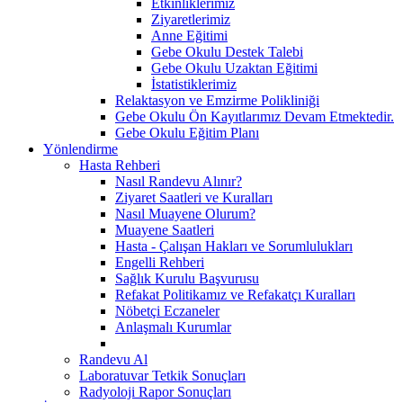
Etkinliklerimiz
Ziyaretlerimiz
Anne Eğitimi
Gebe Okulu Destek Talebi
Gebe Okulu Uzaktan Eğitimi
İstatistiklerimiz
Relaktasyon ve Emzirme Polikliniği
Gebe Okulu Ön Kayıtlarımız Devam Etmektedir.
Gebe Okulu Eğitim Planı
Yönlendirme
Hasta Rehberi
Nasıl Randevu Alınır?
Ziyaret Saatleri ve Kuralları
Nasıl Muayene Olurum?
Muayene Saatleri
Hasta - Çalışan Hakları ve Sorumlulukları
Engelli Rehberi
Sağlık Kurulu Başvurusu
Refakat Politikamız ve Refakatçı Kuralları
Nöbetçi Eczaneler
Anlaşmalı Kurumlar
Randevu Al
Laboratuvar Tetkik Sonuçları
Radyoloji Rapor Sonuçları