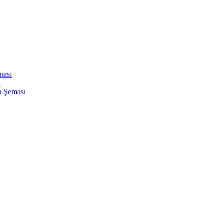
ması
ı
n Şeması