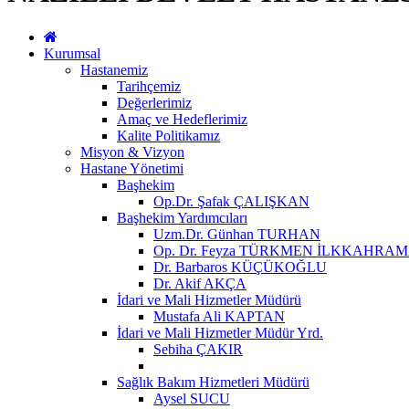
Kurumsal
Hastanemiz
Tarihçemiz
Değerlerimiz
Amaç ve Hedeflerimiz
Kalite Politikamız
Misyon & Vizyon
Hastane Yönetimi
Başhekim
Op.Dr. Şafak ÇALIŞKAN
Başhekim Yardımcıları
Uzm.Dr. Günhan TURHAN
Op. Dr. Feyza TÜRKMEN İLKKAHRA
Dr. Barbaros KÜÇÜKOĞLU
Dr. Akif AKÇA
İdari ve Mali Hizmetler Müdürü
Mustafa Ali KAPTAN
İdari ve Mali Hizmetler Müdür Yrd.
Sebiha ÇAKIR
Sağlık Bakım Hizmetleri Müdürü
Aysel SUCU