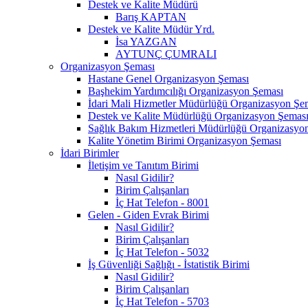
Destek ve Kalite Müdürü
Barış KAPTAN
Destek ve Kalite Müdür Yrd.
İsa YAZGAN
AYTUNÇ ÇUMRALI
Organizasyon Şeması
Hastane Genel Organizasyon Şeması
Başhekim Yardımcılığı Organizasyon Şeması
İdari Mali Hizmetler Müdürlüğü Organizasyon Şe
Destek ve Kalite Müdürlüğü Organizasyon Şemas
Sağlık Bakım Hizmetleri Müdürlüğü Organizasyo
Kalite Yönetim Birimi Organizasyon Şeması
İdari Birimler
İletişim ve Tanıtım Birimi
Nasıl Gidilir?
Birim Çalışanları
İç Hat Telefon - 8001
Gelen - Giden Evrak Birimi
Nasıl Gidilir?
Birim Çalışanları
İç Hat Telefon - 5032
İş Güvenliği Sağlığı - İstatistik Birimi
Nasıl Gidilir?
Birim Çalışanları
İç Hat Telefon - 5703