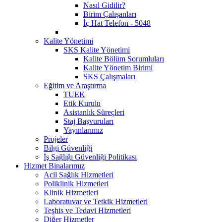
Nasıl Gidilir?
Birim Çalışanları
İç Hat Telefon - 5048
Kalite Yönetimi
SKS Kalite Yönetimi
Kalite Bölüm Sorumluları
Kalite Yönetim Birimi
SKS Çalışmaları
Eğitim ve Araştırma
TUEK
Etik Kurulu
Asistanlık Süreçleri
Staj Başvuruları
Yayınlarımız
Projeler
Bilgi Güvenliği
İş Sağlığı Güvenliği Politikası
Hizmet Binalarımız
Acil Sağlık Hizmetleri
Poliklinik Hizmetleri
Klinik Hizmetleri
Laboratuvar ve Tetkik Hizmetleri
Teşhis ve Tedavi Hizmetleri
Diğer Hizmetler