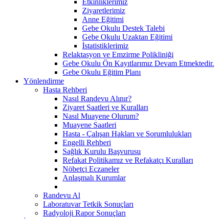
Etkinliklerimiz
Ziyaretlerimiz
Anne Eğitimi
Gebe Okulu Destek Talebi
Gebe Okulu Uzaktan Eğitimi
İstatistiklerimiz
Relaktasyon ve Emzirme Polikliniği
Gebe Okulu Ön Kayıtlarımız Devam Etmektedir.
Gebe Okulu Eğitim Planı
Yönlendirme
Hasta Rehberi
Nasıl Randevu Alınır?
Ziyaret Saatleri ve Kuralları
Nasıl Muayene Olurum?
Muayene Saatleri
Hasta - Çalışan Hakları ve Sorumlulukları
Engelli Rehberi
Sağlık Kurulu Başvurusu
Refakat Politikamız ve Refakatçı Kuralları
Nöbetçi Eczaneler
Anlaşmalı Kurumlar
Randevu Al
Laboratuvar Tetkik Sonuçları
Radyoloji Rapor Sonuçları