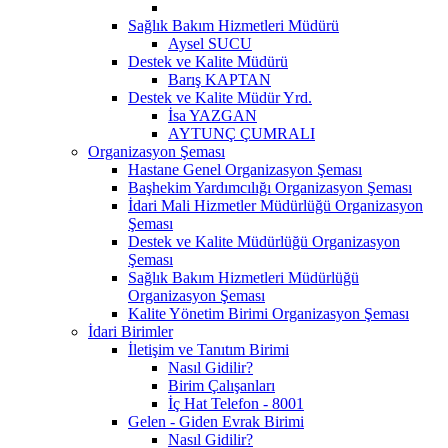
Sağlık Bakım Hizmetleri Müdürü
Aysel SUCU
Destek ve Kalite Müdürü
Barış KAPTAN
Destek ve Kalite Müdür Yrd.
İsa YAZGAN
AYTUNÇ ÇUMRALI
Organizasyon Şeması
Hastane Genel Organizasyon Şeması
Başhekim Yardımcılığı Organizasyon Şeması
İdari Mali Hizmetler Müdürlüğü Organizasyon
Şeması
Destek ve Kalite Müdürlüğü Organizasyon
Şeması
Sağlık Bakım Hizmetleri Müdürlüğü
Organizasyon Şeması
Kalite Yönetim Birimi Organizasyon Şeması
İdari Birimler
İletişim ve Tanıtım Birimi
Nasıl Gidilir?
Birim Çalışanları
İç Hat Telefon - 8001
Gelen - Giden Evrak Birimi
Nasıl Gidilir?