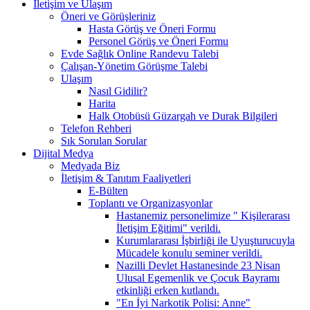
İletişim ve Ulaşım
Öneri ve Görüşleriniz
Hasta Görüş ve Öneri Formu
Personel Görüş ve Öneri Formu
Evde Sağlık Online Randevu Talebi
Çalışan-Yönetim Görüşme Talebi
Ulaşım
Nasıl Gidilir?
Harita
Halk Otobüsü Güzargah ve Durak Bilgileri
Telefon Rehberi
Sık Sorulan Sorular
Dijital Medya
Medyada Biz
İletişim & Tanıtım Faaliyetleri
E-Bülten
Toplantı ve Organizasyonlar
Hastanemiz personelimize " Kişilerarası
İletişim Eğitimi" verildi.
Kurumlararası İşbirliği ile Uyuşturucuyla
Mücadele konulu seminer verildi.
Nazilli Devlet Hastanesinde 23 Nisan
Ulusal Egemenlik ve Çocuk Bayramı
etkinliği erken kutlandı.
"En İyi Narkotik Polisi: Anne"