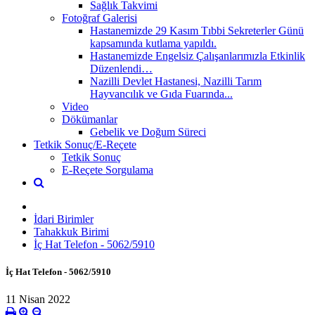
Sağlık Takvimi
Fotoğraf Galerisi
Hastanemizde 29 Kasım Tıbbi Sekreterler Günü
kapsamında kutlama yapıldı.
Hastanemizde Engelsiz Çalışanlarımızla Etkinlik
Düzenlendi…
Nazilli Devlet Hastanesi, Nazilli Tarım
Hayvancılık ve Gıda Fuarında...
Video
Dökümanlar
Gebelik ve Doğum Süreci
Tetkik Sonuç/E-Reçete
Tetkik Sonuç
E-Reçete Sorgulama
İdari Birimler
Tahakkuk Birimi
İç Hat Telefon - 5062/5910
İç Hat Telefon - 5062/5910
11 Nisan 2022