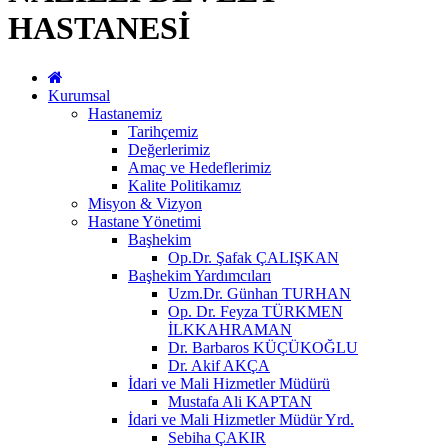
HASTANESİ
Kurumsal
Hastanemiz
Tarihçemiz
Değerlerimiz
Amaç ve Hedeflerimiz
Kalite Politikamız
Misyon & Vizyon
Hastane Yönetimi
Başhekim
Op.Dr. Şafak ÇALIŞKAN
Başhekim Yardımcıları
Uzm.Dr. Günhan TURHAN
Op. Dr. Feyza TÜRKMEN
İLKKAHRAMAN
Dr. Barbaros KÜÇÜKOĞLU
Dr. Akif AKÇA
İdari ve Mali Hizmetler Müdürü
Mustafa Ali KAPTAN
İdari ve Mali Hizmetler Müdür Yrd.
Sebiha ÇAKIR