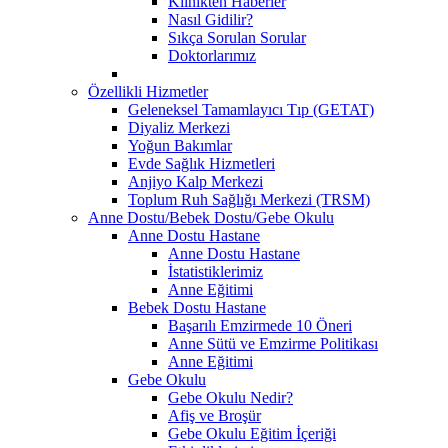
Klinikten Haberler
Nasıl Gidilir?
Sıkça Sorulan Sorular
Doktorlarımız
Özellikli Hizmetler
Geleneksel Tamamlayıcı Tıp (GETAT)
Diyaliz Merkezi
Yoğun Bakımlar
Evde Sağlık Hizmetleri
Anjiyo Kalp Merkezi
Toplum Ruh Sağlığı Merkezi (TRSM)
Anne Dostu/Bebek Dostu/Gebe Okulu
Anne Dostu Hastane
Anne Dostu Hastane
İstatistiklerimiz
Anne Eğitimi
Bebek Dostu Hastane
Başarılı Emzirmede 10 Öneri
Anne Sütü ve Emzirme Politikası
Anne Eğitimi
Gebe Okulu
Gebe Okulu Nedir?
Afiş ve Broşür
Gebe Okulu Eğitim İçeriği