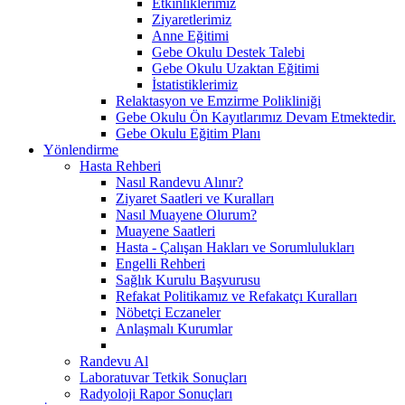
Etkinliklerimiz
Ziyaretlerimiz
Anne Eğitimi
Gebe Okulu Destek Talebi
Gebe Okulu Uzaktan Eğitimi
İstatistiklerimiz
Relaktasyon ve Emzirme Polikliniği
Gebe Okulu Ön Kayıtlarımız Devam Etmektedir.
Gebe Okulu Eğitim Planı
Yönlendirme
Hasta Rehberi
Nasıl Randevu Alınır?
Ziyaret Saatleri ve Kuralları
Nasıl Muayene Olurum?
Muayene Saatleri
Hasta - Çalışan Hakları ve Sorumlulukları
Engelli Rehberi
Sağlık Kurulu Başvurusu
Refakat Politikamız ve Refakatçı Kuralları
Nöbetçi Eczaneler
Anlaşmalı Kurumlar
Randevu Al
Laboratuvar Tetkik Sonuçları
Radyoloji Rapor Sonuçları