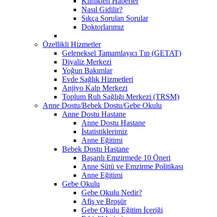
Klinikten Haberler
Nasıl Gidilir?
Sıkça Sorulan Sorular
Doktorlarımız
Özellikli Hizmetler
Geleneksel Tamamlayıcı Tıp (GETAT)
Diyaliz Merkezi
Yoğun Bakımlar
Evde Sağlık Hizmetleri
Anjiyo Kalp Merkezi
Toplum Ruh Sağlığı Merkezi (TRSM)
Anne Dostu/Bebek Dostu/Gebe Okulu
Anne Dostu Hastane
Anne Dostu Hastane
İstatistiklerimiz
Anne Eğitimi
Bebek Dostu Hastane
Başarılı Emzirmede 10 Öneri
Anne Sütü ve Emzirme Politikası
Anne Eğitimi
Gebe Okulu
Gebe Okulu Nedir?
Afiş ve Broşür
Gebe Okulu Eğitim İçeriği