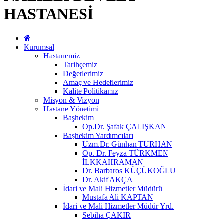
HASTANESİ
Kurumsal
Hastanemiz
Tarihçemiz
Değerlerimiz
Amaç ve Hedeflerimiz
Kalite Politikamız
Misyon & Vizyon
Hastane Yönetimi
Başhekim
Op.Dr. Şafak ÇALIŞKAN
Başhekim Yardımcıları
Uzm.Dr. Günhan TURHAN
Op. Dr. Feyza TÜRKMEN
İLKKAHRAMAN
Dr. Barbaros KÜÇÜKOĞLU
Dr. Akif AKÇA
İdari ve Mali Hizmetler Müdürü
Mustafa Ali KAPTAN
İdari ve Mali Hizmetler Müdür Yrd.
Sebiha ÇAKIR