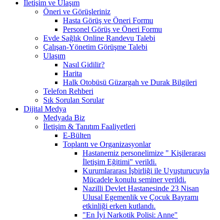
İletişim ve Ulaşım
Öneri ve Görüşleriniz
Hasta Görüş ve Öneri Formu
Personel Görüş ve Öneri Formu
Evde Sağlık Online Randevu Talebi
Çalışan-Yönetim Görüşme Talebi
Ulaşım
Nasıl Gidilir?
Harita
Halk Otobüsü Güzargah ve Durak Bilgileri
Telefon Rehberi
Sık Sorulan Sorular
Dijital Medya
Medyada Biz
İletişim & Tanıtım Faaliyetleri
E-Bülten
Toplantı ve Organizasyonlar
Hastanemiz personelimize " Kişilerarası
İletişim Eğitimi" verildi.
Kurumlararası İşbirliği ile Uyuşturucuyla
Mücadele konulu seminer verildi.
Nazilli Devlet Hastanesinde 23 Nisan
Ulusal Egemenlik ve Çocuk Bayramı
etkinliği erken kutlandı.
"En İyi Narkotik Polisi: Anne"