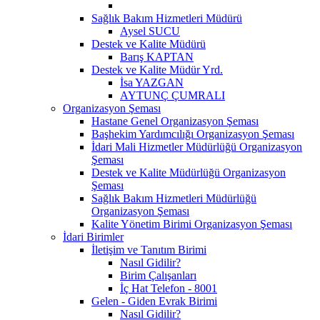
Sağlık Bakım Hizmetleri Müdürü
Aysel SUCU
Destek ve Kalite Müdürü
Barış KAPTAN
Destek ve Kalite Müdür Yrd.
İsa YAZGAN
AYTUNÇ ÇUMRALI
Organizasyon Şeması
Hastane Genel Organizasyon Şeması
Başhekim Yardımcılığı Organizasyon Şeması
İdari Mali Hizmetler Müdürlüğü Organizasyon
Şeması
Destek ve Kalite Müdürlüğü Organizasyon
Şeması
Sağlık Bakım Hizmetleri Müdürlüğü
Organizasyon Şeması
Kalite Yönetim Birimi Organizasyon Şeması
İdari Birimler
İletişim ve Tanıtım Birimi
Nasıl Gidilir?
Birim Çalışanları
İç Hat Telefon - 8001
Gelen - Giden Evrak Birimi
Nasıl Gidilir?