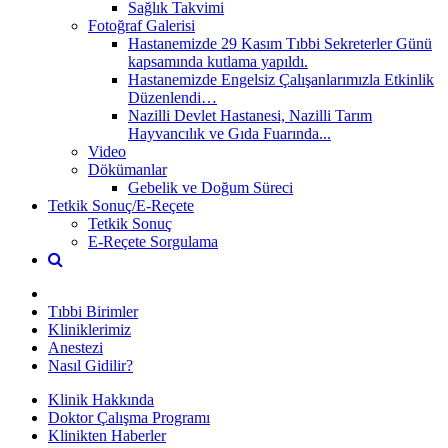
Sağlık Takvimi
Fotoğraf Galerisi
Hastanemizde 29 Kasım Tıbbi Sekreterler Günü
kapsamında kutlama yapıldı.
Hastanemizde Engelsiz Çalışanlarımızla Etkinlik
Düzenlendi…
Nazilli Devlet Hastanesi, Nazilli Tarım
Hayvancılık ve Gıda Fuarında...
Video
Dökümanlar
Gebelik ve Doğum Süreci
Tetkik Sonuç/E-Reçete
Tetkik Sonuç
E-Reçete Sorgulama
Tıbbi Birimler
Kliniklerimiz
Anestezi
Nasıl Gidilir?
Klinik Hakkında
Doktor Çalışma Programı
Klinikten Haberler