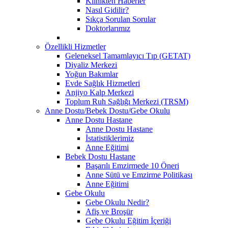
Klinikten Haberler
Nasıl Gidilir?
Sıkça Sorulan Sorular
Doktorlarımız
Özellikli Hizmetler
Geleneksel Tamamlayıcı Tıp (GETAT)
Diyaliz Merkezi
Yoğun Bakımlar
Evde Sağlık Hizmetleri
Anjiyo Kalp Merkezi
Toplum Ruh Sağlığı Merkezi (TRSM)
Anne Dostu/Bebek Dostu/Gebe Okulu
Anne Dostu Hastane
Anne Dostu Hastane
İstatistiklerimiz
Anne Eğitimi
Bebek Dostu Hastane
Başarılı Emzirmede 10 Öneri
Anne Sütü ve Emzirme Politikası
Anne Eğitimi
Gebe Okulu
Gebe Okulu Nedir?
Afiş ve Broşür
Gebe Okulu Eğitim İçeriği