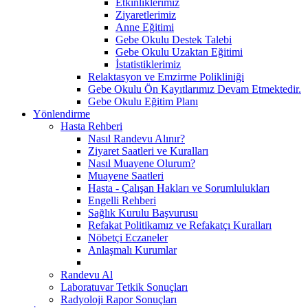
Etkinliklerimiz
Ziyaretlerimiz
Anne Eğitimi
Gebe Okulu Destek Talebi
Gebe Okulu Uzaktan Eğitimi
İstatistiklerimiz
Relaktasyon ve Emzirme Polikliniği
Gebe Okulu Ön Kayıtlarımız Devam Etmektedir.
Gebe Okulu Eğitim Planı
Yönlendirme
Hasta Rehberi
Nasıl Randevu Alınır?
Ziyaret Saatleri ve Kuralları
Nasıl Muayene Olurum?
Muayene Saatleri
Hasta - Çalışan Hakları ve Sorumlulukları
Engelli Rehberi
Sağlık Kurulu Başvurusu
Refakat Politikamız ve Refakatçı Kuralları
Nöbetçi Eczaneler
Anlaşmalı Kurumlar
Randevu Al
Laboratuvar Tetkik Sonuçları
Radyoloji Rapor Sonuçları