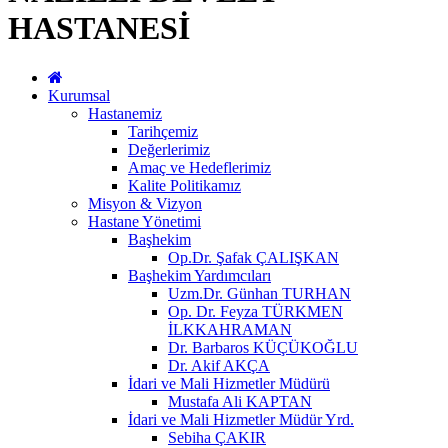
HASTANESİ
Kurumsal
Hastanemiz
Tarihçemiz
Değerlerimiz
Amaç ve Hedeflerimiz
Kalite Politikamız
Misyon & Vizyon
Hastane Yönetimi
Başhekim
Op.Dr. Şafak ÇALIŞKAN
Başhekim Yardımcıları
Uzm.Dr. Günhan TURHAN
Op. Dr. Feyza TÜRKMEN
İLKKAHRAMAN
Dr. Barbaros KÜÇÜKOĞLU
Dr. Akif AKÇA
İdari ve Mali Hizmetler Müdürü
Mustafa Ali KAPTAN
İdari ve Mali Hizmetler Müdür Yrd.
Sebiha ÇAKIR