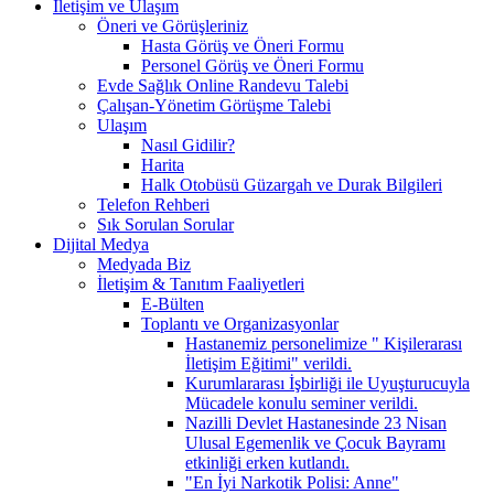
İletişim ve Ulaşım
Öneri ve Görüşleriniz
Hasta Görüş ve Öneri Formu
Personel Görüş ve Öneri Formu
Evde Sağlık Online Randevu Talebi
Çalışan-Yönetim Görüşme Talebi
Ulaşım
Nasıl Gidilir?
Harita
Halk Otobüsü Güzargah ve Durak Bilgileri
Telefon Rehberi
Sık Sorulan Sorular
Dijital Medya
Medyada Biz
İletişim & Tanıtım Faaliyetleri
E-Bülten
Toplantı ve Organizasyonlar
Hastanemiz personelimize " Kişilerarası
İletişim Eğitimi" verildi.
Kurumlararası İşbirliği ile Uyuşturucuyla
Mücadele konulu seminer verildi.
Nazilli Devlet Hastanesinde 23 Nisan
Ulusal Egemenlik ve Çocuk Bayramı
etkinliği erken kutlandı.
"En İyi Narkotik Polisi: Anne"