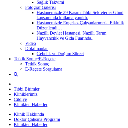
Sağlık Takvimi
Fotoğraf Galerisi
Hastanemizde 29 Kasım Tıbbi Sekreterler Günü
kapsamında kutlama yapıldı.
Hastanemizde Engelsiz Çalışanlarımızla Etkinlik
Düzenlendi…
Nazilli Devlet Hastanesi, Nazilli Tarım
Hayvancılık ve Gıda Fuarında...
Video
Dökümanlar
Gebelik ve Doğum Süreci
Tetkik Sonuç/E-Reçete
Tetkik Sonuç
E-Reçete Sorgulama
Tıbbi Birimler
Kliniklerimiz
Cildiye
Klinikten Haberler
Klinik Hakkında
Doktor Çalışma Programı
Klinikten Haberler