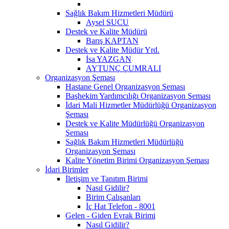
Sağlık Bakım Hizmetleri Müdürü
Aysel SUCU
Destek ve Kalite Müdürü
Barış KAPTAN
Destek ve Kalite Müdür Yrd.
İsa YAZGAN
AYTUNÇ ÇUMRALI
Organizasyon Şeması
Hastane Genel Organizasyon Şeması
Başhekim Yardımcılığı Organizasyon Şeması
İdari Mali Hizmetler Müdürlüğü Organizasyon
Şeması
Destek ve Kalite Müdürlüğü Organizasyon
Şeması
Sağlık Bakım Hizmetleri Müdürlüğü
Organizasyon Şeması
Kalite Yönetim Birimi Organizasyon Şeması
İdari Birimler
İletişim ve Tanıtım Birimi
Nasıl Gidilir?
Birim Çalışanları
İç Hat Telefon - 8001
Gelen - Giden Evrak Birimi
Nasıl Gidilir?