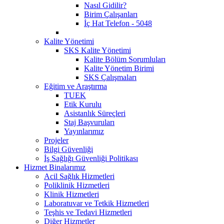
Nasıl Gidilir?
Birim Çalışanları
İç Hat Telefon - 5048
Kalite Yönetimi
SKS Kalite Yönetimi
Kalite Bölüm Sorumluları
Kalite Yönetim Birimi
SKS Çalışmaları
Eğitim ve Araştırma
TUEK
Etik Kurulu
Asistanlık Süreçleri
Staj Başvuruları
Yayınlarımız
Projeler
Bilgi Güvenliği
İş Sağlığı Güvenliği Politikası
Hizmet Binalarımız
Acil Sağlık Hizmetleri
Poliklinik Hizmetleri
Klinik Hizmetleri
Laboratuvar ve Tetkik Hizmetleri
Teşhis ve Tedavi Hizmetleri
Diğer Hizmetler