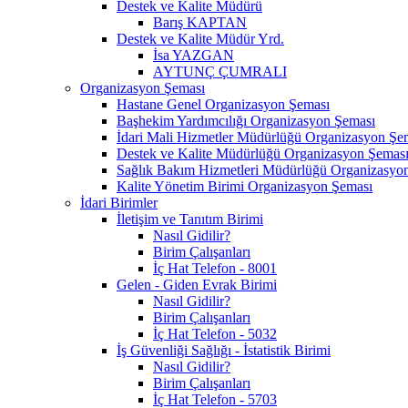
Destek ve Kalite Müdürü
Barış KAPTAN
Destek ve Kalite Müdür Yrd.
İsa YAZGAN
AYTUNÇ ÇUMRALI
Organizasyon Şeması
Hastane Genel Organizasyon Şeması
Başhekim Yardımcılığı Organizasyon Şeması
İdari Mali Hizmetler Müdürlüğü Organizasyon Şe
Destek ve Kalite Müdürlüğü Organizasyon Şemas
Sağlık Bakım Hizmetleri Müdürlüğü Organizasyo
Kalite Yönetim Birimi Organizasyon Şeması
İdari Birimler
İletişim ve Tanıtım Birimi
Nasıl Gidilir?
Birim Çalışanları
İç Hat Telefon - 8001
Gelen - Giden Evrak Birimi
Nasıl Gidilir?
Birim Çalışanları
İç Hat Telefon - 5032
İş Güvenliği Sağlığı - İstatistik Birimi
Nasıl Gidilir?
Birim Çalışanları
İç Hat Telefon - 5703