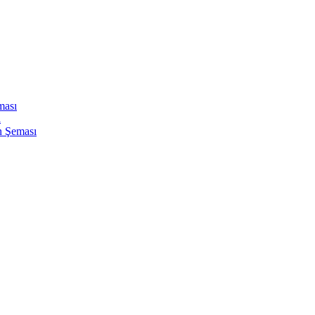
ması
ı
n Şeması