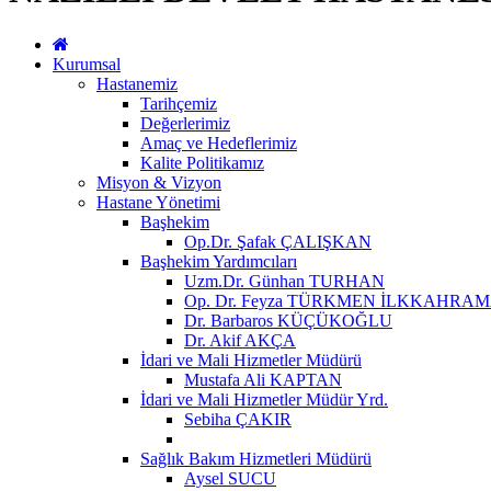
Kurumsal
Hastanemiz
Tarihçemiz
Değerlerimiz
Amaç ve Hedeflerimiz
Kalite Politikamız
Misyon & Vizyon
Hastane Yönetimi
Başhekim
Op.Dr. Şafak ÇALIŞKAN
Başhekim Yardımcıları
Uzm.Dr. Günhan TURHAN
Op. Dr. Feyza TÜRKMEN İLKKAHRA
Dr. Barbaros KÜÇÜKOĞLU
Dr. Akif AKÇA
İdari ve Mali Hizmetler Müdürü
Mustafa Ali KAPTAN
İdari ve Mali Hizmetler Müdür Yrd.
Sebiha ÇAKIR
Sağlık Bakım Hizmetleri Müdürü
Aysel SUCU