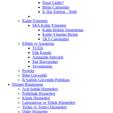
Nasıl Gidilir?
Birim Çalışanları
İç Hat Telefon - 5048
Kalite Yönetimi
SKS Kalite Yönetimi
Kalite Bölüm Sorumluları
Kalite Yönetim Birimi
SKS Çalışmaları
Eğitim ve Araştırma
TUEK
Etik Kurulu
Asistanlık Süreçleri
Staj Başvuruları
Yayınlarımız
Projeler
Bilgi Güvenliği
İş Sağlığı Güvenliği Politikası
Hizmet Binalarımız
Acil Sağlık Hizmetleri
Poliklinik Hizmetleri
Klinik Hizmetleri
Laboratuvar ve Tetkik Hizmetleri
Teşhis ve Tedavi Hizmetleri
Diğer Hizmetler