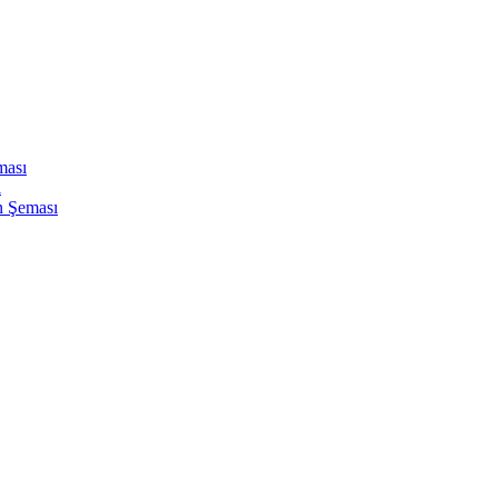
ması
ı
n Şeması