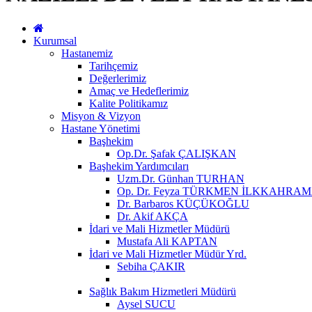
Kurumsal
Hastanemiz
Tarihçemiz
Değerlerimiz
Amaç ve Hedeflerimiz
Kalite Politikamız
Misyon & Vizyon
Hastane Yönetimi
Başhekim
Op.Dr. Şafak ÇALIŞKAN
Başhekim Yardımcıları
Uzm.Dr. Günhan TURHAN
Op. Dr. Feyza TÜRKMEN İLKKAHRA
Dr. Barbaros KÜÇÜKOĞLU
Dr. Akif AKÇA
İdari ve Mali Hizmetler Müdürü
Mustafa Ali KAPTAN
İdari ve Mali Hizmetler Müdür Yrd.
Sebiha ÇAKIR
Sağlık Bakım Hizmetleri Müdürü
Aysel SUCU