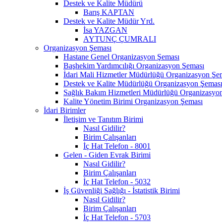
Destek ve Kalite Müdürü
Barış KAPTAN
Destek ve Kalite Müdür Yrd.
İsa YAZGAN
AYTUNÇ ÇUMRALI
Organizasyon Şeması
Hastane Genel Organizasyon Şeması
Başhekim Yardımcılığı Organizasyon Şeması
İdari Mali Hizmetler Müdürlüğü Organizasyon Şe
Destek ve Kalite Müdürlüğü Organizasyon Şemas
Sağlık Bakım Hizmetleri Müdürlüğü Organizasyo
Kalite Yönetim Birimi Organizasyon Şeması
İdari Birimler
İletişim ve Tanıtım Birimi
Nasıl Gidilir?
Birim Çalışanları
İç Hat Telefon - 8001
Gelen - Giden Evrak Birimi
Nasıl Gidilir?
Birim Çalışanları
İç Hat Telefon - 5032
İş Güvenliği Sağlığı - İstatistik Birimi
Nasıl Gidilir?
Birim Çalışanları
İç Hat Telefon - 5703