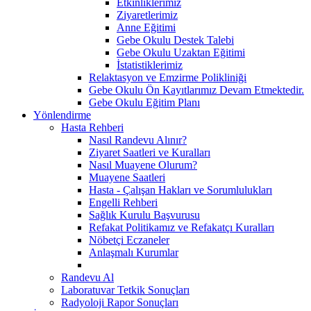
Etkinliklerimiz
Ziyaretlerimiz
Anne Eğitimi
Gebe Okulu Destek Talebi
Gebe Okulu Uzaktan Eğitimi
İstatistiklerimiz
Relaktasyon ve Emzirme Polikliniği
Gebe Okulu Ön Kayıtlarımız Devam Etmektedir.
Gebe Okulu Eğitim Planı
Yönlendirme
Hasta Rehberi
Nasıl Randevu Alınır?
Ziyaret Saatleri ve Kuralları
Nasıl Muayene Olurum?
Muayene Saatleri
Hasta - Çalışan Hakları ve Sorumlulukları
Engelli Rehberi
Sağlık Kurulu Başvurusu
Refakat Politikamız ve Refakatçı Kuralları
Nöbetçi Eczaneler
Anlaşmalı Kurumlar
Randevu Al
Laboratuvar Tetkik Sonuçları
Radyoloji Rapor Sonuçları