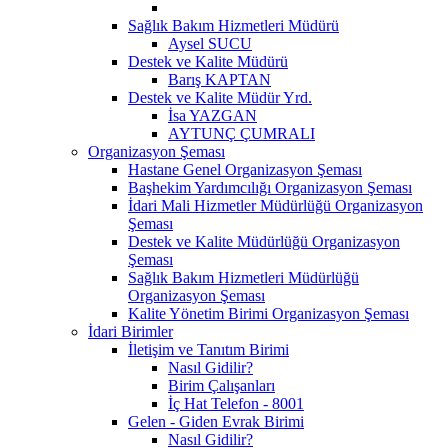
Sağlık Bakım Hizmetleri Müdürü
Aysel SUCU
Destek ve Kalite Müdürü
Barış KAPTAN
Destek ve Kalite Müdür Yrd.
İsa YAZGAN
AYTUNÇ ÇUMRALI
Organizasyon Şeması
Hastane Genel Organizasyon Şeması
Başhekim Yardımcılığı Organizasyon Şeması
İdari Mali Hizmetler Müdürlüğü Organizasyon
Şeması
Destek ve Kalite Müdürlüğü Organizasyon
Şeması
Sağlık Bakım Hizmetleri Müdürlüğü
Organizasyon Şeması
Kalite Yönetim Birimi Organizasyon Şeması
İdari Birimler
İletişim ve Tanıtım Birimi
Nasıl Gidilir?
Birim Çalışanları
İç Hat Telefon - 8001
Gelen - Giden Evrak Birimi
Nasıl Gidilir?