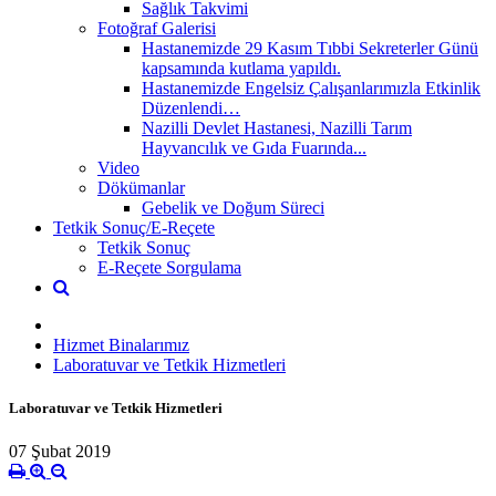
Sağlık Takvimi
Fotoğraf Galerisi
Hastanemizde 29 Kasım Tıbbi Sekreterler Günü
kapsamında kutlama yapıldı.
Hastanemizde Engelsiz Çalışanlarımızla Etkinlik
Düzenlendi…
Nazilli Devlet Hastanesi, Nazilli Tarım
Hayvancılık ve Gıda Fuarında...
Video
Dökümanlar
Gebelik ve Doğum Süreci
Tetkik Sonuç/E-Reçete
Tetkik Sonuç
E-Reçete Sorgulama
Hizmet Binalarımız
Laboratuvar ve Tetkik Hizmetleri
Laboratuvar ve Tetkik Hizmetleri
07 Şubat 2019