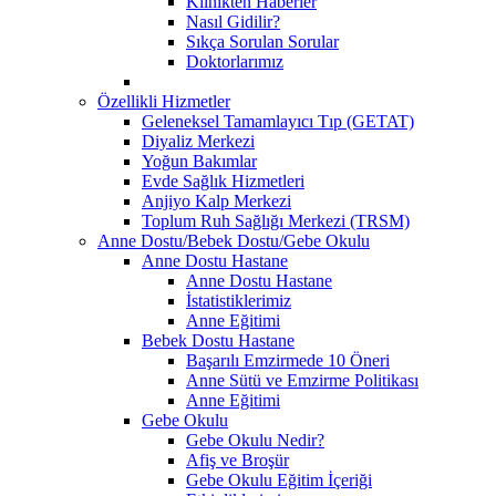
Klinikten Haberler
Nasıl Gidilir?
Sıkça Sorulan Sorular
Doktorlarımız
Özellikli Hizmetler
Geleneksel Tamamlayıcı Tıp (GETAT)
Diyaliz Merkezi
Yoğun Bakımlar
Evde Sağlık Hizmetleri
Anjiyo Kalp Merkezi
Toplum Ruh Sağlığı Merkezi (TRSM)
Anne Dostu/Bebek Dostu/Gebe Okulu
Anne Dostu Hastane
Anne Dostu Hastane
İstatistiklerimiz
Anne Eğitimi
Bebek Dostu Hastane
Başarılı Emzirmede 10 Öneri
Anne Sütü ve Emzirme Politikası
Anne Eğitimi
Gebe Okulu
Gebe Okulu Nedir?
Afiş ve Broşür
Gebe Okulu Eğitim İçeriği