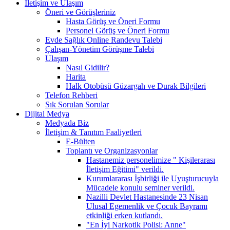
İletişim ve Ulaşım
Öneri ve Görüşleriniz
Hasta Görüş ve Öneri Formu
Personel Görüş ve Öneri Formu
Evde Sağlık Online Randevu Talebi
Çalışan-Yönetim Görüşme Talebi
Ulaşım
Nasıl Gidilir?
Harita
Halk Otobüsü Güzargah ve Durak Bilgileri
Telefon Rehberi
Sık Sorulan Sorular
Dijital Medya
Medyada Biz
İletişim & Tanıtım Faaliyetleri
E-Bülten
Toplantı ve Organizasyonlar
Hastanemiz personelimize " Kişilerarası
İletişim Eğitimi" verildi.
Kurumlararası İşbirliği ile Uyuşturucuyla
Mücadele konulu seminer verildi.
Nazilli Devlet Hastanesinde 23 Nisan
Ulusal Egemenlik ve Çocuk Bayramı
etkinliği erken kutlandı.
"En İyi Narkotik Polisi: Anne"