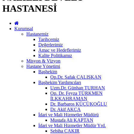
HASTANESİ
Kurumsal
Hastanemiz
Tarihçemiz
Değerlerimiz
Amaç ve Hedeflerimiz
Kalite Politikamız
Misyon & Vizyon
Hastane Yönetimi
Başhekim
Op.Dr. Şafak ÇALIŞKAN
Başhekim Yardımcıları
Uzm.Dr. Günhan TURHAN
Op. Dr. Feyza TÜRKMEN
İLKKAHRAMAN
Dr. Barbaros KÜÇÜKOĞLU
Dr. Akif AKÇA
İdari ve Mali Hizmetler Müdürü
Mustafa Ali KAPTAN
İdari ve Mali Hizmetler Müdür Yrd.
Sebiha ÇAKIR