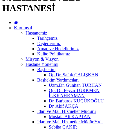
HASTANESİ
Kurumsal
Hastanemiz
Tarihçemiz
Değerlerimiz
Amaç ve Hedeflerimiz
Kalite Politikamız
Misyon & Vizyon
Hastane Yönetimi
Başhekim
Op.Dr. Şafak ÇALIŞKAN
Başhekim Yardımcıları
Uzm.Dr. Günhan TURHAN
Op. Dr. Feyza TÜRKMEN
İLKKAHRAMAN
Dr. Barbaros KÜÇÜKOĞLU
Dr. Akif AKÇA
İdari ve Mali Hizmetler Müdürü
Mustafa Ali KAPTAN
İdari ve Mali Hizmetler Müdür Yrd.
Sebiha ÇAKIR