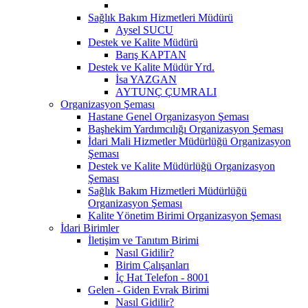
Sağlık Bakım Hizmetleri Müdürü
Aysel SUCU
Destek ve Kalite Müdürü
Barış KAPTAN
Destek ve Kalite Müdür Yrd.
İsa YAZGAN
AYTUNÇ ÇUMRALI
Organizasyon Şeması
Hastane Genel Organizasyon Şeması
Başhekim Yardımcılığı Organizasyon Şeması
İdari Mali Hizmetler Müdürlüğü Organizasyon
Şeması
Destek ve Kalite Müdürlüğü Organizasyon
Şeması
Sağlık Bakım Hizmetleri Müdürlüğü
Organizasyon Şeması
Kalite Yönetim Birimi Organizasyon Şeması
İdari Birimler
İletişim ve Tanıtım Birimi
Nasıl Gidilir?
Birim Çalışanları
İç Hat Telefon - 8001
Gelen - Giden Evrak Birimi
Nasıl Gidilir?