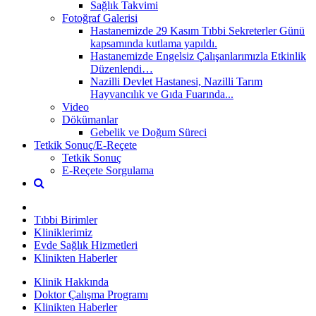
Sağlık Takvimi
Fotoğraf Galerisi
Hastanemizde 29 Kasım Tıbbi Sekreterler Günü
kapsamında kutlama yapıldı.
Hastanemizde Engelsiz Çalışanlarımızla Etkinlik
Düzenlendi…
Nazilli Devlet Hastanesi, Nazilli Tarım
Hayvancılık ve Gıda Fuarında...
Video
Dökümanlar
Gebelik ve Doğum Süreci
Tetkik Sonuç/E-Reçete
Tetkik Sonuç
E-Reçete Sorgulama
Tıbbi Birimler
Kliniklerimiz
Evde Sağlık Hizmetleri
Klinikten Haberler
Klinik Hakkında
Doktor Çalışma Programı
Klinikten Haberler