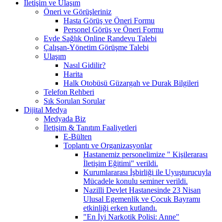
İletişim ve Ulaşım
Öneri ve Görüşleriniz
Hasta Görüş ve Öneri Formu
Personel Görüş ve Öneri Formu
Evde Sağlık Online Randevu Talebi
Çalışan-Yönetim Görüşme Talebi
Ulaşım
Nasıl Gidilir?
Harita
Halk Otobüsü Güzargah ve Durak Bilgileri
Telefon Rehberi
Sık Sorulan Sorular
Dijital Medya
Medyada Biz
İletişim & Tanıtım Faaliyetleri
E-Bülten
Toplantı ve Organizasyonlar
Hastanemiz personelimize " Kişilerarası
İletişim Eğitimi" verildi.
Kurumlararası İşbirliği ile Uyuşturucuyla
Mücadele konulu seminer verildi.
Nazilli Devlet Hastanesinde 23 Nisan
Ulusal Egemenlik ve Çocuk Bayramı
etkinliği erken kutlandı.
"En İyi Narkotik Polisi: Anne"