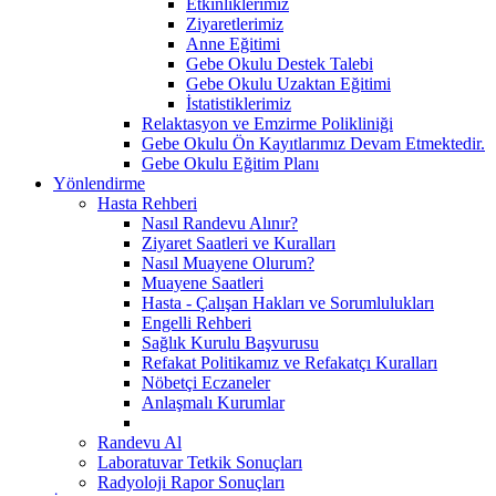
Etkinliklerimiz
Ziyaretlerimiz
Anne Eğitimi
Gebe Okulu Destek Talebi
Gebe Okulu Uzaktan Eğitimi
İstatistiklerimiz
Relaktasyon ve Emzirme Polikliniği
Gebe Okulu Ön Kayıtlarımız Devam Etmektedir.
Gebe Okulu Eğitim Planı
Yönlendirme
Hasta Rehberi
Nasıl Randevu Alınır?
Ziyaret Saatleri ve Kuralları
Nasıl Muayene Olurum?
Muayene Saatleri
Hasta - Çalışan Hakları ve Sorumlulukları
Engelli Rehberi
Sağlık Kurulu Başvurusu
Refakat Politikamız ve Refakatçı Kuralları
Nöbetçi Eczaneler
Anlaşmalı Kurumlar
Randevu Al
Laboratuvar Tetkik Sonuçları
Radyoloji Rapor Sonuçları