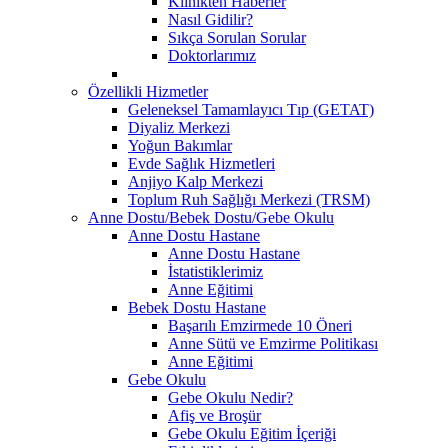
Klinikten Haberler
Nasıl Gidilir?
Sıkça Sorulan Sorular
Doktorlarımız
Özellikli Hizmetler
Geleneksel Tamamlayıcı Tıp (GETAT)
Diyaliz Merkezi
Yoğun Bakımlar
Evde Sağlık Hizmetleri
Anjiyo Kalp Merkezi
Toplum Ruh Sağlığı Merkezi (TRSM)
Anne Dostu/Bebek Dostu/Gebe Okulu
Anne Dostu Hastane
Anne Dostu Hastane
İstatistiklerimiz
Anne Eğitimi
Bebek Dostu Hastane
Başarılı Emzirmede 10 Öneri
Anne Sütü ve Emzirme Politikası
Anne Eğitimi
Gebe Okulu
Gebe Okulu Nedir?
Afiş ve Broşür
Gebe Okulu Eğitim İçeriği