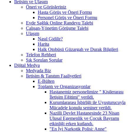
İletişim ve Ulaşım
Öneri ve Görüşleriniz
Hasta Görüş ve Öneri Formu
Personel Görüş ve Öneri Formu
Evde Sağlık Online Randevu Talebi
Çalışan-Yönetim Görüşme Talebi
Ulaşım
Nasıl Gidilir?
Harita
Halk Otobüsü Güzargah ve Durak Bilgileri
Telefon Rehberi
Sık Sorulan Sorular
Dijital Medya
Medyada Biz
İletişim & Tanıtım Faaliyetleri
E-Bülten
Toplantı ve Organizasyonlar
Hastanemiz personelimize " Kişilerarası
İletişim Eğitimi" verildi.
Kurumlararası İşbirliği ile Uyuşturucuyla
Mücadele konulu seminer verildi.
Nazilli Devlet Hastanesinde 23 Nisan
Ulusal Egemenlik ve Çocuk Bayramı
etkinliği erken kutlandı.
"En İyi Narkotik Polisi: Anne"