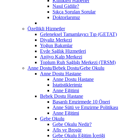
Klinikten Haberler
Nasıl Gidilir?
Sıkça Sorulan Sorular
Doktorlarımız
Özellikli Hizmetler
Geleneksel Tamamlayıcı Tıp (GETAT)
Diyaliz Merkezi
Yoğun Bakımlar
Evde Sağlık Hizmetleri
Anjiyo Kalp Merkezi
Toplum Ruh Sağlığı Merkezi (TRSM)
Anne Dostu/Bebek Dostu/Gebe Okulu
Anne Dostu Hastane
Anne Dostu Hastane
İstatistiklerimiz
Anne Eğitimi
Bebek Dostu Hastane
Başarılı Emzirmede 10 Öneri
Anne Sütü ve Emzirme Politikası
Anne Eğitimi
Gebe Okulu
Gebe Okulu Nedir?
Afiş ve Broşür
Gebe Okulu Eğitim İçeriği