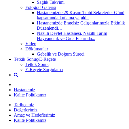
Sağlık Takvimi
Fotoğraf Galerisi
Hastanemizde 29 Kasım Tıbbi Sekreterler Günü
kapsamında kutlama yapıldı.
Hastanemizde Engelsiz Çalışanlarımızla Etkinlik
Düzenlendi…
Nazilli Devlet Hastanesi, Nazilli Tarım
Hayvancılık ve Gıda Fuarında...
Video
Dökümanlar
Gebelik ve Doğum Süreci
Tetkik Sonuç/E-Reçete
Tetkik Sonuç
E-Reçete Sorgulama
Hastanemiz
Kalite Politikamız
Tarihçemiz
Değerlerimiz
Amaç ve Hedeflerimiz
Kalite Politikamız