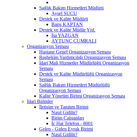
Sağlık Bakım Hizmetleri Müdürü
Aysel SUCU
Destek ve Kalite Müdürü
Barış KAPTAN
Destek ve Kalite Müdür Yrd.
İsa YAZGAN
AYTUNÇ ÇUMRALI
Organizasyon Şeması
Hastane Genel Organizasyon Şeması
Başhekim Yardımcılığı Organizasyon Şeması
İdari Mali Hizmetler Müdürlüğü Organizasyon
Şeması
Destek ve Kalite Müdürlüğü Organizasyon
Şeması
Sağlık Bakım Hizmetleri Müdürlüğü
Organizasyon Şeması
Kalite Yönetim Birimi Organizasyon Şeması
İdari Birimler
İletişim ve Tanıtım Birimi
Nasıl Gidilir?
Birim Çalışanları
İç Hat Telefon - 8001
Gelen - Giden Evrak Birimi
Nasıl Gidilir?