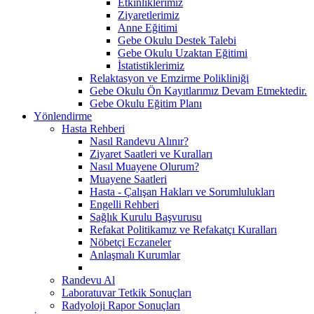
Etkinliklerimiz
Ziyaretlerimiz
Anne Eğitimi
Gebe Okulu Destek Talebi
Gebe Okulu Uzaktan Eğitimi
İstatistiklerimiz
Relaktasyon ve Emzirme Polikliniği
Gebe Okulu Ön Kayıtlarımız Devam Etmektedir.
Gebe Okulu Eğitim Planı
Yönlendirme
Hasta Rehberi
Nasıl Randevu Alınır?
Ziyaret Saatleri ve Kuralları
Nasıl Muayene Olurum?
Muayene Saatleri
Hasta - Çalışan Hakları ve Sorumlulukları
Engelli Rehberi
Sağlık Kurulu Başvurusu
Refakat Politikamız ve Refakatçı Kuralları
Nöbetçi Eczaneler
Anlaşmalı Kurumlar
Randevu Al
Laboratuvar Tetkik Sonuçları
Radyoloji Rapor Sonuçları