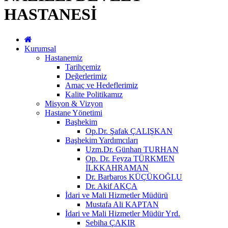
HASTANESİ
Kurumsal
Hastanemiz
Tarihçemiz
Değerlerimiz
Amaç ve Hedeflerimiz
Kalite Politikamız
Misyon & Vizyon
Hastane Yönetimi
Başhekim
Op.Dr. Şafak ÇALIŞKAN
Başhekim Yardımcıları
Uzm.Dr. Günhan TURHAN
Op. Dr. Feyza TÜRKMEN
İLKKAHRAMAN
Dr. Barbaros KÜÇÜKOĞLU
Dr. Akif AKÇA
İdari ve Mali Hizmetler Müdürü
Mustafa Ali KAPTAN
İdari ve Mali Hizmetler Müdür Yrd.
Sebiha ÇAKIR