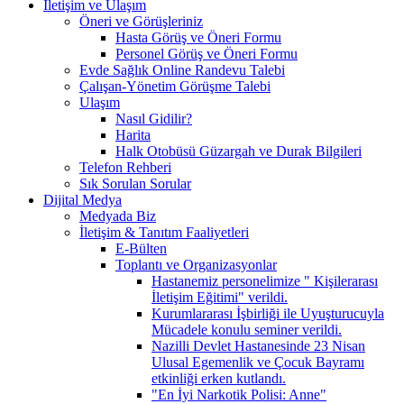
İletişim ve Ulaşım
Öneri ve Görüşleriniz
Hasta Görüş ve Öneri Formu
Personel Görüş ve Öneri Formu
Evde Sağlık Online Randevu Talebi
Çalışan-Yönetim Görüşme Talebi
Ulaşım
Nasıl Gidilir?
Harita
Halk Otobüsü Güzargah ve Durak Bilgileri
Telefon Rehberi
Sık Sorulan Sorular
Dijital Medya
Medyada Biz
İletişim & Tanıtım Faaliyetleri
E-Bülten
Toplantı ve Organizasyonlar
Hastanemiz personelimize " Kişilerarası
İletişim Eğitimi" verildi.
Kurumlararası İşbirliği ile Uyuşturucuyla
Mücadele konulu seminer verildi.
Nazilli Devlet Hastanesinde 23 Nisan
Ulusal Egemenlik ve Çocuk Bayramı
etkinliği erken kutlandı.
"En İyi Narkotik Polisi: Anne"