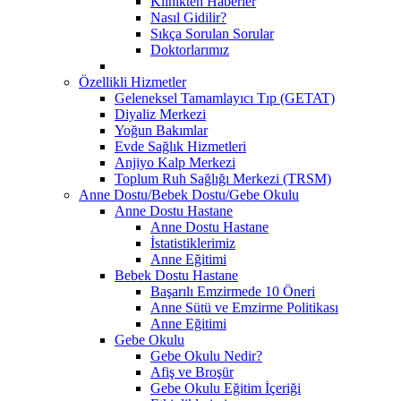
Klinikten Haberler
Nasıl Gidilir?
Sıkça Sorulan Sorular
Doktorlarımız
Özellikli Hizmetler
Geleneksel Tamamlayıcı Tıp (GETAT)
Diyaliz Merkezi
Yoğun Bakımlar
Evde Sağlık Hizmetleri
Anjiyo Kalp Merkezi
Toplum Ruh Sağlığı Merkezi (TRSM)
Anne Dostu/Bebek Dostu/Gebe Okulu
Anne Dostu Hastane
Anne Dostu Hastane
İstatistiklerimiz
Anne Eğitimi
Bebek Dostu Hastane
Başarılı Emzirmede 10 Öneri
Anne Sütü ve Emzirme Politikası
Anne Eğitimi
Gebe Okulu
Gebe Okulu Nedir?
Afiş ve Broşür
Gebe Okulu Eğitim İçeriği