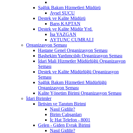
Sağlık Bakım Hizmetleri Müdürü
Aysel SUCU
Destek ve Kalite Müdürü
Barış KAPTAN
Destek ve Kalite Müdür Yrd.
İsa YAZGAN
AYTUNÇ ÇUMRALI
Organizasyon Şeması
Hastane Genel Organizasyon Şeması
Başhekim Yardımcılığı Organizasyon Şeması
İdari Mali Hizmetler Müdürlüğü Organizasyon
Şeması
Destek ve Kalite Müdürlüğü Organizasyon
Şeması
Sağlık Bakım Hizmetleri Müdürlüğü
Organizasyon Şeması
Kalite Yönetim Birimi Organizasyon Şeması
İdari Birimler
İletişim ve Tanıtım Birimi
Nasıl Gidilir?
Birim Çalışanları
İç Hat Telefon - 8001
Gelen - Giden Evrak Birimi
Nasıl Gidilir?