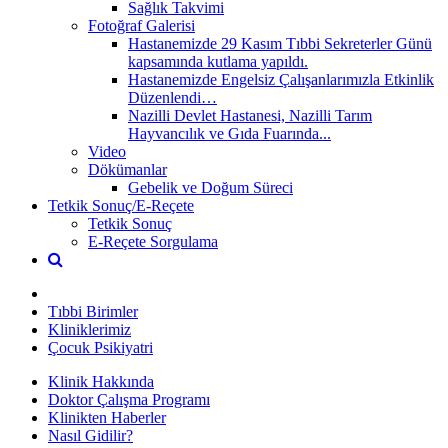
Sağlık Takvimi
Fotoğraf Galerisi
Hastanemizde 29 Kasım Tıbbi Sekreterler Günü
kapsamında kutlama yapıldı.
Hastanemizde Engelsiz Çalışanlarımızla Etkinlik
Düzenlendi…
Nazilli Devlet Hastanesi, Nazilli Tarım
Hayvancılık ve Gıda Fuarında...
Video
Dökümanlar
Gebelik ve Doğum Süreci
Tetkik Sonuç/E-Reçete
Tetkik Sonuç
E-Reçete Sorgulama
Tıbbi Birimler
Kliniklerimiz
Çocuk Psikiyatri
Klinik Hakkında
Doktor Çalışma Programı
Klinikten Haberler
Nasıl Gidilir?