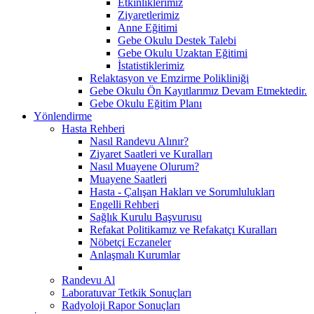
Etkinliklerimiz
Ziyaretlerimiz
Anne Eğitimi
Gebe Okulu Destek Talebi
Gebe Okulu Uzaktan Eğitimi
İstatistiklerimiz
Relaktasyon ve Emzirme Polikliniği
Gebe Okulu Ön Kayıtlarımız Devam Etmektedir.
Gebe Okulu Eğitim Planı
Yönlendirme
Hasta Rehberi
Nasıl Randevu Alınır?
Ziyaret Saatleri ve Kuralları
Nasıl Muayene Olurum?
Muayene Saatleri
Hasta - Çalışan Hakları ve Sorumlulukları
Engelli Rehberi
Sağlık Kurulu Başvurusu
Refakat Politikamız ve Refakatçı Kuralları
Nöbetçi Eczaneler
Anlaşmalı Kurumlar
Randevu Al
Laboratuvar Tetkik Sonuçları
Radyoloji Rapor Sonuçları