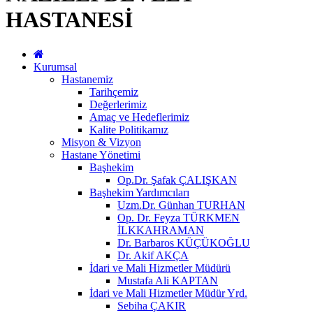
HASTANESİ
Kurumsal
Hastanemiz
Tarihçemiz
Değerlerimiz
Amaç ve Hedeflerimiz
Kalite Politikamız
Misyon & Vizyon
Hastane Yönetimi
Başhekim
Op.Dr. Şafak ÇALIŞKAN
Başhekim Yardımcıları
Uzm.Dr. Günhan TURHAN
Op. Dr. Feyza TÜRKMEN
İLKKAHRAMAN
Dr. Barbaros KÜÇÜKOĞLU
Dr. Akif AKÇA
İdari ve Mali Hizmetler Müdürü
Mustafa Ali KAPTAN
İdari ve Mali Hizmetler Müdür Yrd.
Sebiha ÇAKIR