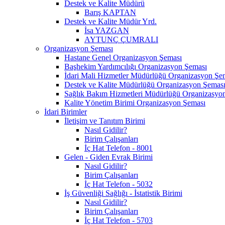
Destek ve Kalite Müdürü
Barış KAPTAN
Destek ve Kalite Müdür Yrd.
İsa YAZGAN
AYTUNÇ ÇUMRALI
Organizasyon Şeması
Hastane Genel Organizasyon Şeması
Başhekim Yardımcılığı Organizasyon Şeması
İdari Mali Hizmetler Müdürlüğü Organizasyon Şe
Destek ve Kalite Müdürlüğü Organizasyon Şemas
Sağlık Bakım Hizmetleri Müdürlüğü Organizasyo
Kalite Yönetim Birimi Organizasyon Şeması
İdari Birimler
İletişim ve Tanıtım Birimi
Nasıl Gidilir?
Birim Çalışanları
İç Hat Telefon - 8001
Gelen - Giden Evrak Birimi
Nasıl Gidilir?
Birim Çalışanları
İç Hat Telefon - 5032
İş Güvenliği Sağlığı - İstatistik Birimi
Nasıl Gidilir?
Birim Çalışanları
İç Hat Telefon - 5703