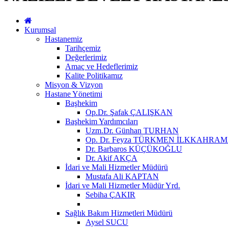
Kurumsal
Hastanemiz
Tarihçemiz
Değerlerimiz
Amaç ve Hedeflerimiz
Kalite Politikamız
Misyon & Vizyon
Hastane Yönetimi
Başhekim
Op.Dr. Şafak ÇALIŞKAN
Başhekim Yardımcıları
Uzm.Dr. Günhan TURHAN
Op. Dr. Feyza TÜRKMEN İLKKAHRA
Dr. Barbaros KÜÇÜKOĞLU
Dr. Akif AKÇA
İdari ve Mali Hizmetler Müdürü
Mustafa Ali KAPTAN
İdari ve Mali Hizmetler Müdür Yrd.
Sebiha ÇAKIR
Sağlık Bakım Hizmetleri Müdürü
Aysel SUCU