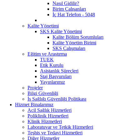
Nasıl Gidilir?
Birim Çalışanları
İç Hat Telefon - 5048
Kalite Yönetimi
SKS Kalite Yönetimi
Kalite Bölüm Sorumluları
Kalite Yönetim Birimi
SKS Çalışmaları
Eğitim ve Araştırma
TUEK
Etik Kurulu
Asistanlık Süreçleri
Staj Başvuruları
Yayınlarımız
Projeler
Bilgi Güvenliği
İş Sağlığı Güvenliği Politikası
Hizmet Binalarımız
Acil Sağlık Hizmetleri
Poliklinik Hizmetleri
Klinik Hizmetleri
Laboratuvar ve Tetkik Hizmetleri
Teşhis ve Tedavi Hizmetleri
Diğer Hizmetler