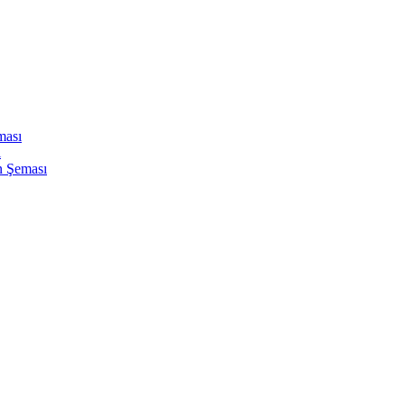
ması
ı
n Şeması