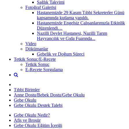
Sağlık Takvimi
Fotoğraf Galerisi
Hastanemizde 29 Kasım Tıbbi Sekreterler Günü
kapsamında kutlama yapıldı.
Hastanemizde Engelsiz Çalışanlarımızla Etkinlik
Düzenlendi…
Nazilli Devlet Hastanesi, Nazilli Tarım
Hayvancılık ve Gıda Fuarında...
Video
Dökümanlar
Gebelik ve Doğum Süreci
Tetkik Sonuç/E-Reçete
Tetkik Sonuç
E-Reçete Sorgulama
Tıbbi Birimler
Anne Dostu/Bebek Dostu/Gebe Okulu
Gebe Okulu
Gebe Okulu Destek Talebi
Gebe Okulu Nedir?
Afiş ve Broşür
Gebe Okulu Eğitim İçeriği