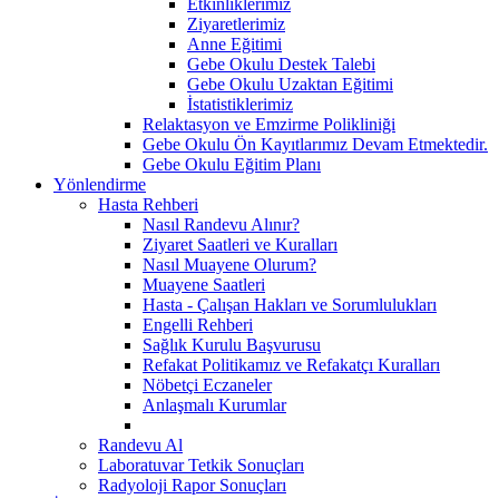
Etkinliklerimiz
Ziyaretlerimiz
Anne Eğitimi
Gebe Okulu Destek Talebi
Gebe Okulu Uzaktan Eğitimi
İstatistiklerimiz
Relaktasyon ve Emzirme Polikliniği
Gebe Okulu Ön Kayıtlarımız Devam Etmektedir.
Gebe Okulu Eğitim Planı
Yönlendirme
Hasta Rehberi
Nasıl Randevu Alınır?
Ziyaret Saatleri ve Kuralları
Nasıl Muayene Olurum?
Muayene Saatleri
Hasta - Çalışan Hakları ve Sorumlulukları
Engelli Rehberi
Sağlık Kurulu Başvurusu
Refakat Politikamız ve Refakatçı Kuralları
Nöbetçi Eczaneler
Anlaşmalı Kurumlar
Randevu Al
Laboratuvar Tetkik Sonuçları
Radyoloji Rapor Sonuçları