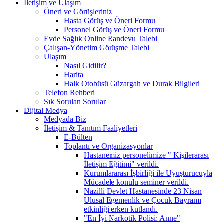
İletişim ve Ulaşım
Öneri ve Görüşleriniz
Hasta Görüş ve Öneri Formu
Personel Görüş ve Öneri Formu
Evde Sağlık Online Randevu Talebi
Çalışan-Yönetim Görüşme Talebi
Ulaşım
Nasıl Gidilir?
Harita
Halk Otobüsü Güzargah ve Durak Bilgileri
Telefon Rehberi
Sık Sorulan Sorular
Dijital Medya
Medyada Biz
İletişim & Tanıtım Faaliyetleri
E-Bülten
Toplantı ve Organizasyonlar
Hastanemiz personelimize " Kişilerarası
İletişim Eğitimi" verildi.
Kurumlararası İşbirliği ile Uyuşturucuyla
Mücadele konulu seminer verildi.
Nazilli Devlet Hastanesinde 23 Nisan
Ulusal Egemenlik ve Çocuk Bayramı
etkinliği erken kutlandı.
"En İyi Narkotik Polisi: Anne"