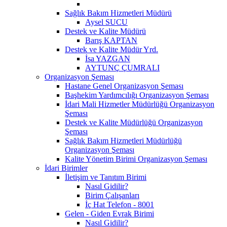
Sağlık Bakım Hizmetleri Müdürü
Aysel SUCU
Destek ve Kalite Müdürü
Barış KAPTAN
Destek ve Kalite Müdür Yrd.
İsa YAZGAN
AYTUNÇ ÇUMRALI
Organizasyon Şeması
Hastane Genel Organizasyon Şeması
Başhekim Yardımcılığı Organizasyon Şeması
İdari Mali Hizmetler Müdürlüğü Organizasyon
Şeması
Destek ve Kalite Müdürlüğü Organizasyon
Şeması
Sağlık Bakım Hizmetleri Müdürlüğü
Organizasyon Şeması
Kalite Yönetim Birimi Organizasyon Şeması
İdari Birimler
İletişim ve Tanıtım Birimi
Nasıl Gidilir?
Birim Çalışanları
İç Hat Telefon - 8001
Gelen - Giden Evrak Birimi
Nasıl Gidilir?