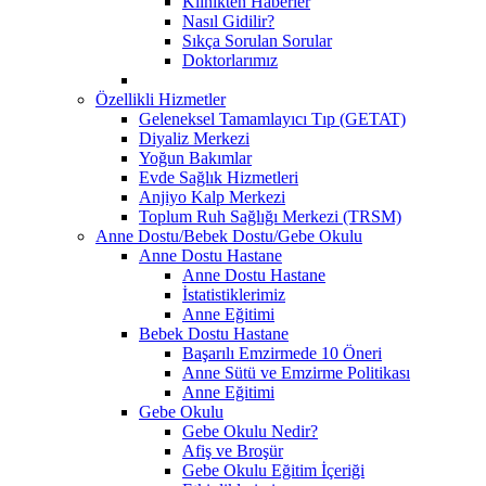
Klinikten Haberler
Nasıl Gidilir?
Sıkça Sorulan Sorular
Doktorlarımız
Özellikli Hizmetler
Geleneksel Tamamlayıcı Tıp (GETAT)
Diyaliz Merkezi
Yoğun Bakımlar
Evde Sağlık Hizmetleri
Anjiyo Kalp Merkezi
Toplum Ruh Sağlığı Merkezi (TRSM)
Anne Dostu/Bebek Dostu/Gebe Okulu
Anne Dostu Hastane
Anne Dostu Hastane
İstatistiklerimiz
Anne Eğitimi
Bebek Dostu Hastane
Başarılı Emzirmede 10 Öneri
Anne Sütü ve Emzirme Politikası
Anne Eğitimi
Gebe Okulu
Gebe Okulu Nedir?
Afiş ve Broşür
Gebe Okulu Eğitim İçeriği