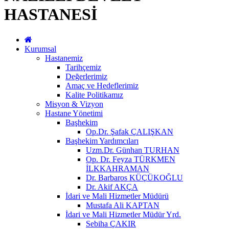
HASTANESİ
Kurumsal
Hastanemiz
Tarihçemiz
Değerlerimiz
Amaç ve Hedeflerimiz
Kalite Politikamız
Misyon & Vizyon
Hastane Yönetimi
Başhekim
Op.Dr. Şafak ÇALIŞKAN
Başhekim Yardımcıları
Uzm.Dr. Günhan TURHAN
Op. Dr. Feyza TÜRKMEN
İLKKAHRAMAN
Dr. Barbaros KÜÇÜKOĞLU
Dr. Akif AKÇA
İdari ve Mali Hizmetler Müdürü
Mustafa Ali KAPTAN
İdari ve Mali Hizmetler Müdür Yrd.
Sebiha ÇAKIR