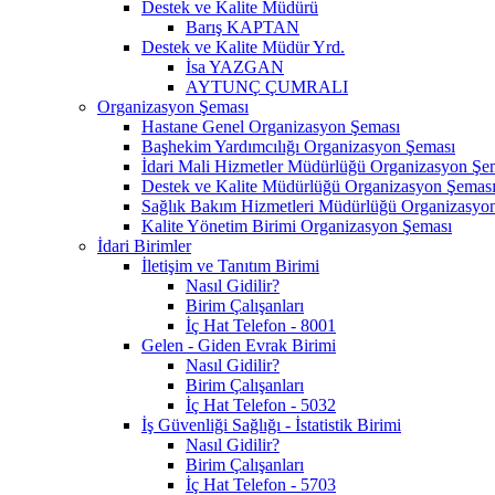
Destek ve Kalite Müdürü
Barış KAPTAN
Destek ve Kalite Müdür Yrd.
İsa YAZGAN
AYTUNÇ ÇUMRALI
Organizasyon Şeması
Hastane Genel Organizasyon Şeması
Başhekim Yardımcılığı Organizasyon Şeması
İdari Mali Hizmetler Müdürlüğü Organizasyon Şe
Destek ve Kalite Müdürlüğü Organizasyon Şemas
Sağlık Bakım Hizmetleri Müdürlüğü Organizasyo
Kalite Yönetim Birimi Organizasyon Şeması
İdari Birimler
İletişim ve Tanıtım Birimi
Nasıl Gidilir?
Birim Çalışanları
İç Hat Telefon - 8001
Gelen - Giden Evrak Birimi
Nasıl Gidilir?
Birim Çalışanları
İç Hat Telefon - 5032
İş Güvenliği Sağlığı - İstatistik Birimi
Nasıl Gidilir?
Birim Çalışanları
İç Hat Telefon - 5703