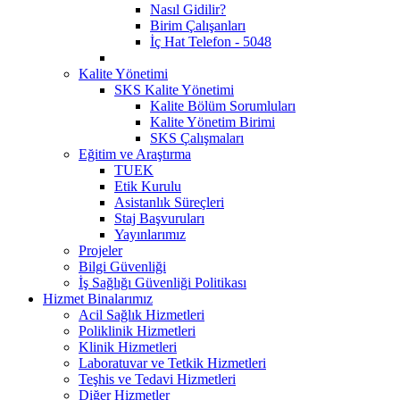
Nasıl Gidilir?
Birim Çalışanları
İç Hat Telefon - 5048
Kalite Yönetimi
SKS Kalite Yönetimi
Kalite Bölüm Sorumluları
Kalite Yönetim Birimi
SKS Çalışmaları
Eğitim ve Araştırma
TUEK
Etik Kurulu
Asistanlık Süreçleri
Staj Başvuruları
Yayınlarımız
Projeler
Bilgi Güvenliği
İş Sağlığı Güvenliği Politikası
Hizmet Binalarımız
Acil Sağlık Hizmetleri
Poliklinik Hizmetleri
Klinik Hizmetleri
Laboratuvar ve Tetkik Hizmetleri
Teşhis ve Tedavi Hizmetleri
Diğer Hizmetler