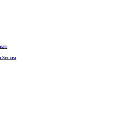
ması
ı
n Şeması