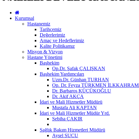
Kurumsal
Hastanemiz
Tarihçemiz
Değerlerimiz
Amaç ve Hedeflerimiz
Kalite Politikamız
Misyon & Vizyon
Hastane Yönetimi
Başhekim
Op.Dr. Şafak ÇALIŞKAN
Başhekim Yardımcıları
Uzm.Dr. Günhan TURHAN
Op. Dr. Feyza TÜRKMEN İLKKAHRA
Dr. Barbaros KÜÇÜKOĞLU
Dr. Akif AKÇA
İdari ve Mali Hizmetler Müdürü
Mustafa Ali KAPTAN
İdari ve Mali Hizmetler Müdür Yrd.
Sebiha ÇAKIR
Sağlık Bakım Hizmetleri Müdürü
Aysel SUCU