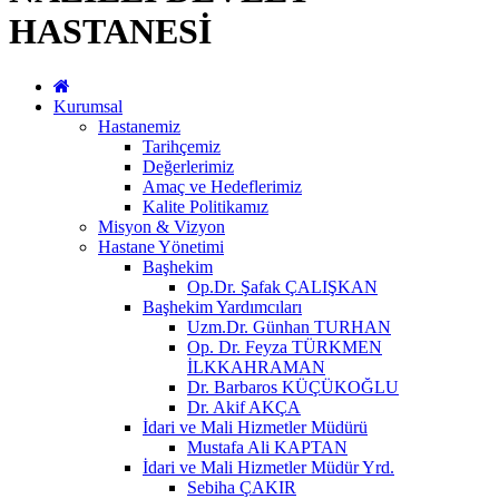
HASTANESİ
Kurumsal
Hastanemiz
Tarihçemiz
Değerlerimiz
Amaç ve Hedeflerimiz
Kalite Politikamız
Misyon & Vizyon
Hastane Yönetimi
Başhekim
Op.Dr. Şafak ÇALIŞKAN
Başhekim Yardımcıları
Uzm.Dr. Günhan TURHAN
Op. Dr. Feyza TÜRKMEN
İLKKAHRAMAN
Dr. Barbaros KÜÇÜKOĞLU
Dr. Akif AKÇA
İdari ve Mali Hizmetler Müdürü
Mustafa Ali KAPTAN
İdari ve Mali Hizmetler Müdür Yrd.
Sebiha ÇAKIR