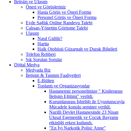
İletişim ve Ulaşım
Öneri ve Görüşleriniz
Hasta Görüş ve Öneri Formu
Personel Görüş ve Öneri Formu
Evde Sağlık Online Randevu Talebi
Çalışan-Yönetim Görüşme Talebi
Ulaşım
Nasıl Gidilir?
Harita
Halk Otobüsü Güzargah ve Durak Bilgileri
Telefon Rehberi
Sık Sorulan Sorular
Dijital Medya
Medyada Biz
İletişim & Tanıtım Faaliyetleri
E-Bülten
Toplantı ve Organizasyonlar
Hastanemiz personelimize " Kişilerarası
İletişim Eğitimi" verildi.
Kurumlararası İşbirliği ile Uyuşturucuyla
Mücadele konulu seminer verildi.
Nazilli Devlet Hastanesinde 23 Nisan
Ulusal Egemenlik ve Çocuk Bayramı
etkinliği erken kutlandı.
"En İyi Narkotik Polisi: Anne"