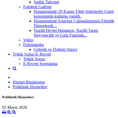
Sağlık Takvimi
Fotoğraf Galerisi
Hastanemizde 29 Kasım Tıbbi Sekreterler Günü
kapsamında kutlama yapıldı.
Hastanemizde Engelsiz Çalışanlarımızla Etkinlik
Düzenlendi…
Nazilli Devlet Hastanesi, Nazilli Tarım
Hayvancılık ve Gıda Fuarında...
Video
Dökümanlar
Gebelik ve Doğum Süreci
Tetkik Sonuç/E-Reçete
Tetkik Sonuç
E-Reçete Sorgulama
Hizmet Binalarımız
Poliklinik Hizmetleri
Poliklinik Hizmetleri
05 Mayıs 2026