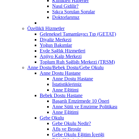
Klinikten Haberler
Nasıl Gidilir?
Sıkça Sorulan Sorular
Doktorlarımız
Özellikli Hizmetler
Geleneksel Tamamlayıcı Tıp (GETAT)
Diyaliz Merkezi
Yoğun Bakımlar
Evde Sağlık Hizmetleri
Anjiyo Kalp Merkezi
Toplum Ruh Sağlığı Merkezi (TRSM)
Anne Dostu/Bebek Dostu/Gebe Okulu
Anne Dostu Hastane
Anne Dostu Hastane
İstatistiklerimiz
Anne Eğitimi
Bebek Dostu Hastane
Başarılı Emzirmede 10 Öneri
Anne Sütü ve Emzirme Politikası
Anne Eğitimi
Gebe Okulu
Gebe Okulu Nedir?
Afiş ve Broşür
Gebe Okulu Eğitim İçeriği