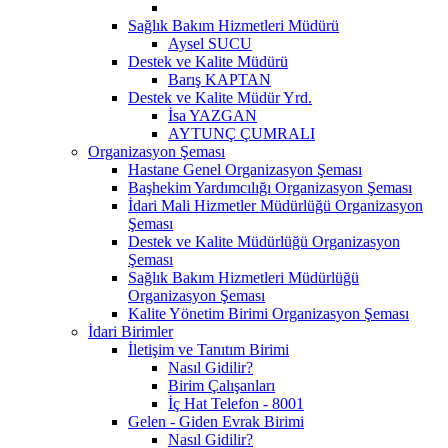
Sağlık Bakım Hizmetleri Müdürü
Aysel SUCU
Destek ve Kalite Müdürü
Barış KAPTAN
Destek ve Kalite Müdür Yrd.
İsa YAZGAN
AYTUNÇ ÇUMRALI
Organizasyon Şeması
Hastane Genel Organizasyon Şeması
Başhekim Yardımcılığı Organizasyon Şeması
İdari Mali Hizmetler Müdürlüğü Organizasyon
Şeması
Destek ve Kalite Müdürlüğü Organizasyon
Şeması
Sağlık Bakım Hizmetleri Müdürlüğü
Organizasyon Şeması
Kalite Yönetim Birimi Organizasyon Şeması
İdari Birimler
İletişim ve Tanıtım Birimi
Nasıl Gidilir?
Birim Çalışanları
İç Hat Telefon - 8001
Gelen - Giden Evrak Birimi
Nasıl Gidilir?