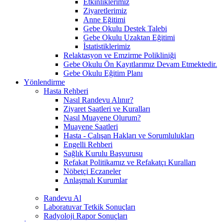
Etkinliklerimiz
Ziyaretlerimiz
Anne Eğitimi
Gebe Okulu Destek Talebi
Gebe Okulu Uzaktan Eğitimi
İstatistiklerimiz
Relaktasyon ve Emzirme Polikliniği
Gebe Okulu Ön Kayıtlarımız Devam Etmektedir.
Gebe Okulu Eğitim Planı
Yönlendirme
Hasta Rehberi
Nasıl Randevu Alınır?
Ziyaret Saatleri ve Kuralları
Nasıl Muayene Olurum?
Muayene Saatleri
Hasta - Çalışan Hakları ve Sorumlulukları
Engelli Rehberi
Sağlık Kurulu Başvurusu
Refakat Politikamız ve Refakatçı Kuralları
Nöbetçi Eczaneler
Anlaşmalı Kurumlar
Randevu Al
Laboratuvar Tetkik Sonuçları
Radyoloji Rapor Sonuçları