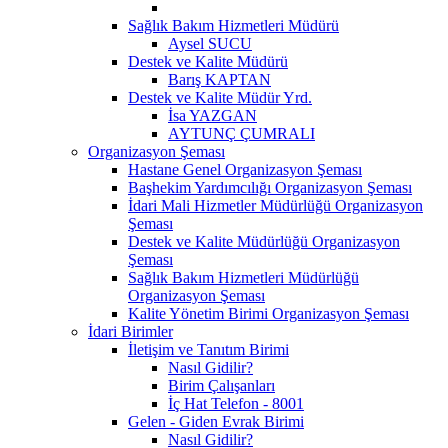
Sağlık Bakım Hizmetleri Müdürü
Aysel SUCU
Destek ve Kalite Müdürü
Barış KAPTAN
Destek ve Kalite Müdür Yrd.
İsa YAZGAN
AYTUNÇ ÇUMRALI
Organizasyon Şeması
Hastane Genel Organizasyon Şeması
Başhekim Yardımcılığı Organizasyon Şeması
İdari Mali Hizmetler Müdürlüğü Organizasyon
Şeması
Destek ve Kalite Müdürlüğü Organizasyon
Şeması
Sağlık Bakım Hizmetleri Müdürlüğü
Organizasyon Şeması
Kalite Yönetim Birimi Organizasyon Şeması
İdari Birimler
İletişim ve Tanıtım Birimi
Nasıl Gidilir?
Birim Çalışanları
İç Hat Telefon - 8001
Gelen - Giden Evrak Birimi
Nasıl Gidilir?