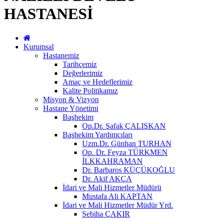
HASTANESİ
Kurumsal
Hastanemiz
Tarihçemiz
Değerlerimiz
Amaç ve Hedeflerimiz
Kalite Politikamız
Misyon & Vizyon
Hastane Yönetimi
Başhekim
Op.Dr. Şafak ÇALIŞKAN
Başhekim Yardımcıları
Uzm.Dr. Günhan TURHAN
Op. Dr. Feyza TÜRKMEN
İLKKAHRAMAN
Dr. Barbaros KÜÇÜKOĞLU
Dr. Akif AKÇA
İdari ve Mali Hizmetler Müdürü
Mustafa Ali KAPTAN
İdari ve Mali Hizmetler Müdür Yrd.
Sebiha ÇAKIR