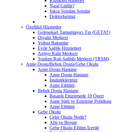
Klinikten Haberler
Nasıl Gidilir?
Sıkça Sorulan Sorular
Doktorlarımız
Özellikli Hizmetler
Geleneksel Tamamlayıcı Tıp (GETAT)
Diyaliz Merkezi
Yoğun Bakımlar
Evde Sağlık Hizmetleri
Anjiyo Kalp Merkezi
Toplum Ruh Sağlığı Merkezi (TRSM)
Anne Dostu/Bebek Dostu/Gebe Okulu
Anne Dostu Hastane
Anne Dostu Hastane
İstatistiklerimiz
Anne Eğitimi
Bebek Dostu Hastane
Başarılı Emzirmede 10 Öneri
Anne Sütü ve Emzirme Politikası
Anne Eğitimi
Gebe Okulu
Gebe Okulu Nedir?
Afiş ve Broşür
Gebe Okulu Eğitim İçeriği