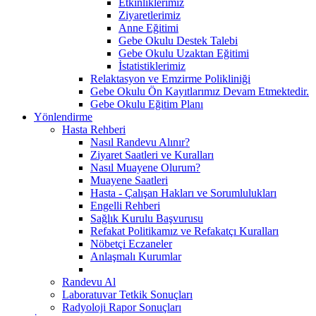
Etkinliklerimiz
Ziyaretlerimiz
Anne Eğitimi
Gebe Okulu Destek Talebi
Gebe Okulu Uzaktan Eğitimi
İstatistiklerimiz
Relaktasyon ve Emzirme Polikliniği
Gebe Okulu Ön Kayıtlarımız Devam Etmektedir.
Gebe Okulu Eğitim Planı
Yönlendirme
Hasta Rehberi
Nasıl Randevu Alınır?
Ziyaret Saatleri ve Kuralları
Nasıl Muayene Olurum?
Muayene Saatleri
Hasta - Çalışan Hakları ve Sorumlulukları
Engelli Rehberi
Sağlık Kurulu Başvurusu
Refakat Politikamız ve Refakatçı Kuralları
Nöbetçi Eczaneler
Anlaşmalı Kurumlar
Randevu Al
Laboratuvar Tetkik Sonuçları
Radyoloji Rapor Sonuçları