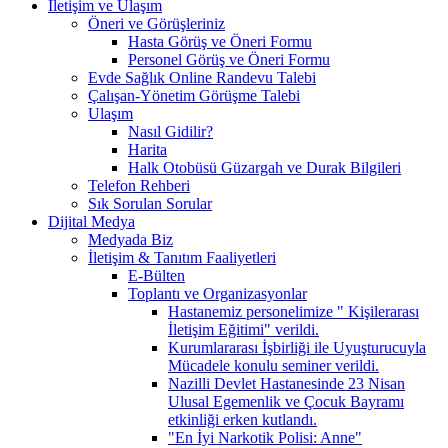
İletişim ve Ulaşım
Öneri ve Görüşleriniz
Hasta Görüş ve Öneri Formu
Personel Görüş ve Öneri Formu
Evde Sağlık Online Randevu Talebi
Çalışan-Yönetim Görüşme Talebi
Ulaşım
Nasıl Gidilir?
Harita
Halk Otobüsü Güzargah ve Durak Bilgileri
Telefon Rehberi
Sık Sorulan Sorular
Dijital Medya
Medyada Biz
İletişim & Tanıtım Faaliyetleri
E-Bülten
Toplantı ve Organizasyonlar
Hastanemiz personelimize " Kişilerarası
İletişim Eğitimi" verildi.
Kurumlararası İşbirliği ile Uyuşturucuyla
Mücadele konulu seminer verildi.
Nazilli Devlet Hastanesinde 23 Nisan
Ulusal Egemenlik ve Çocuk Bayramı
etkinliği erken kutlandı.
"En İyi Narkotik Polisi: Anne"