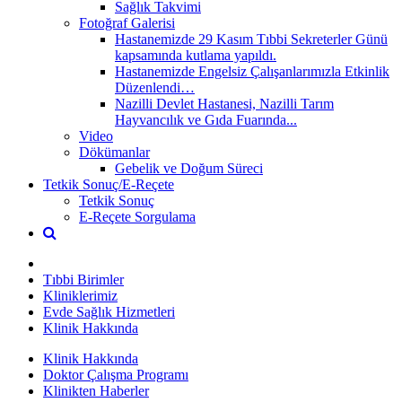
Sağlık Takvimi
Fotoğraf Galerisi
Hastanemizde 29 Kasım Tıbbi Sekreterler Günü
kapsamında kutlama yapıldı.
Hastanemizde Engelsiz Çalışanlarımızla Etkinlik
Düzenlendi…
Nazilli Devlet Hastanesi, Nazilli Tarım
Hayvancılık ve Gıda Fuarında...
Video
Dökümanlar
Gebelik ve Doğum Süreci
Tetkik Sonuç/E-Reçete
Tetkik Sonuç
E-Reçete Sorgulama
Tıbbi Birimler
Kliniklerimiz
Evde Sağlık Hizmetleri
Klinik Hakkında
Klinik Hakkında
Doktor Çalışma Programı
Klinikten Haberler