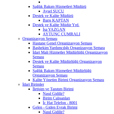
Sağlık Bakım Hizmetleri Müdürü
Aysel SUCU
Destek ve Kalite Müdürü
Barış KAPTAN
Destek ve Kalite Müdür Yrd.
İsa YAZGAN
AYTUNÇ ÇUMRALI
Organizasyon Şeması
Hastane Genel Organizasyon Şeması
Başhekim Yardımcılığı Organizasyon Şeması
İdari Mali Hizmetler Müdürlüğü Organizasyon
Şeması
Destek ve Kalite Müdürlüğü Organizasyon
Şeması
Sağlık Bakım Hizmetleri Müdürlüğü
Organizasyon Şeması
Kalite Yönetim Birimi Organizasyon Şeması
İdari Birimler
İletişim ve Tanıtım Birimi
Nasıl Gidilir?
Birim Çalışanları
İç Hat Telefon - 8001
Gelen - Giden Evrak Birimi
Nasıl Gidilir?