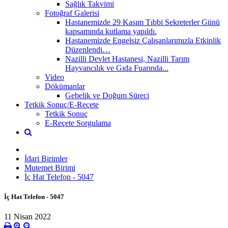
Sağlık Takvimi
Fotoğraf Galerisi
Hastanemizde 29 Kasım Tıbbi Sekreterler Günü
kapsamında kutlama yapıldı.
Hastanemizde Engelsiz Çalışanlarımızla Etkinlik
Düzenlendi…
Nazilli Devlet Hastanesi, Nazilli Tarım
Hayvancılık ve Gıda Fuarında...
Video
Dökümanlar
Gebelik ve Doğum Süreci
Tetkik Sonuç/E-Reçete
Tetkik Sonuç
E-Reçete Sorgulama
İdari Birimler
Mutemet Birimi
İç Hat Telefon - 5047
İç Hat Telefon - 5047
11 Nisan 2022