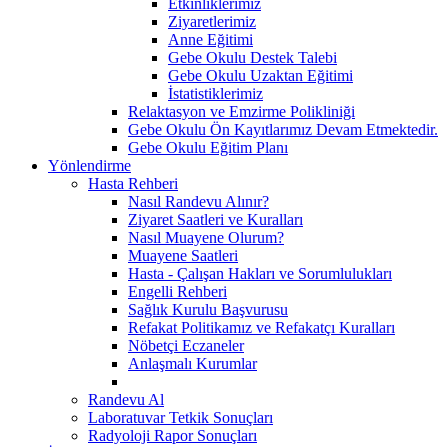
Etkinliklerimiz
Ziyaretlerimiz
Anne Eğitimi
Gebe Okulu Destek Talebi
Gebe Okulu Uzaktan Eğitimi
İstatistiklerimiz
Relaktasyon ve Emzirme Polikliniği
Gebe Okulu Ön Kayıtlarımız Devam Etmektedir.
Gebe Okulu Eğitim Planı
Yönlendirme
Hasta Rehberi
Nasıl Randevu Alınır?
Ziyaret Saatleri ve Kuralları
Nasıl Muayene Olurum?
Muayene Saatleri
Hasta - Çalışan Hakları ve Sorumlulukları
Engelli Rehberi
Sağlık Kurulu Başvurusu
Refakat Politikamız ve Refakatçı Kuralları
Nöbetçi Eczaneler
Anlaşmalı Kurumlar
Randevu Al
Laboratuvar Tetkik Sonuçları
Radyoloji Rapor Sonuçları