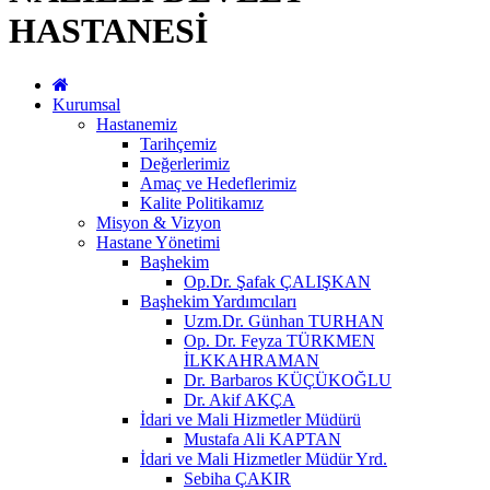
HASTANESİ
Kurumsal
Hastanemiz
Tarihçemiz
Değerlerimiz
Amaç ve Hedeflerimiz
Kalite Politikamız
Misyon & Vizyon
Hastane Yönetimi
Başhekim
Op.Dr. Şafak ÇALIŞKAN
Başhekim Yardımcıları
Uzm.Dr. Günhan TURHAN
Op. Dr. Feyza TÜRKMEN
İLKKAHRAMAN
Dr. Barbaros KÜÇÜKOĞLU
Dr. Akif AKÇA
İdari ve Mali Hizmetler Müdürü
Mustafa Ali KAPTAN
İdari ve Mali Hizmetler Müdür Yrd.
Sebiha ÇAKIR