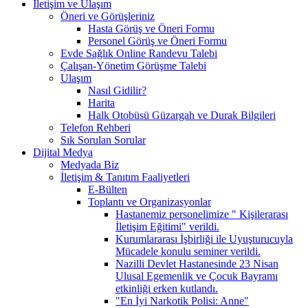
İletişim ve Ulaşım
Öneri ve Görüşleriniz
Hasta Görüş ve Öneri Formu
Personel Görüş ve Öneri Formu
Evde Sağlık Online Randevu Talebi
Çalışan-Yönetim Görüşme Talebi
Ulaşım
Nasıl Gidilir?
Harita
Halk Otobüsü Güzargah ve Durak Bilgileri
Telefon Rehberi
Sık Sorulan Sorular
Dijital Medya
Medyada Biz
İletişim & Tanıtım Faaliyetleri
E-Bülten
Toplantı ve Organizasyonlar
Hastanemiz personelimize " Kişilerarası
İletişim Eğitimi" verildi.
Kurumlararası İşbirliği ile Uyuşturucuyla
Mücadele konulu seminer verildi.
Nazilli Devlet Hastanesinde 23 Nisan
Ulusal Egemenlik ve Çocuk Bayramı
etkinliği erken kutlandı.
"En İyi Narkotik Polisi: Anne"