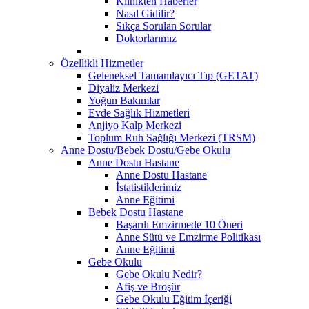
Klinikten Haberler
Nasıl Gidilir?
Sıkça Sorulan Sorular
Doktorlarımız
Özellikli Hizmetler
Geleneksel Tamamlayıcı Tıp (GETAT)
Diyaliz Merkezi
Yoğun Bakımlar
Evde Sağlık Hizmetleri
Anjiyo Kalp Merkezi
Toplum Ruh Sağlığı Merkezi (TRSM)
Anne Dostu/Bebek Dostu/Gebe Okulu
Anne Dostu Hastane
Anne Dostu Hastane
İstatistiklerimiz
Anne Eğitimi
Bebek Dostu Hastane
Başarılı Emzirmede 10 Öneri
Anne Sütü ve Emzirme Politikası
Anne Eğitimi
Gebe Okulu
Gebe Okulu Nedir?
Afiş ve Broşür
Gebe Okulu Eğitim İçeriği