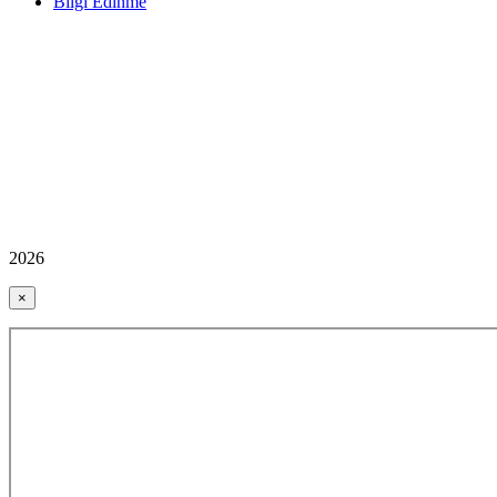
Bilgi Edinme
2026
×