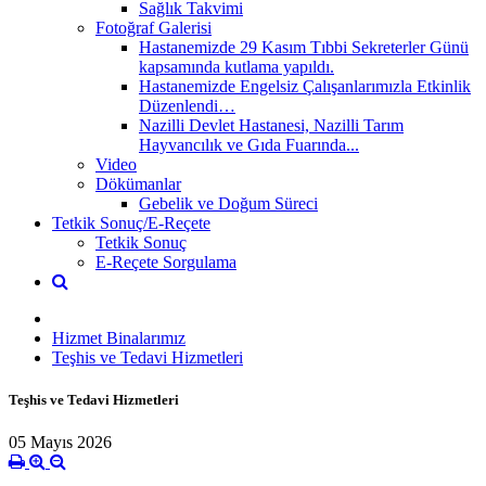
Sağlık Takvimi
Fotoğraf Galerisi
Hastanemizde 29 Kasım Tıbbi Sekreterler Günü
kapsamında kutlama yapıldı.
Hastanemizde Engelsiz Çalışanlarımızla Etkinlik
Düzenlendi…
Nazilli Devlet Hastanesi, Nazilli Tarım
Hayvancılık ve Gıda Fuarında...
Video
Dökümanlar
Gebelik ve Doğum Süreci
Tetkik Sonuç/E-Reçete
Tetkik Sonuç
E-Reçete Sorgulama
Hizmet Binalarımız
Teşhis ve Tedavi Hizmetleri
Teşhis ve Tedavi Hizmetleri
05 Mayıs 2026