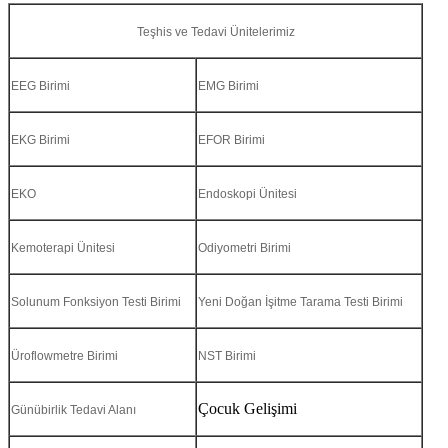
Teşhis ve Tedavi Ünitelerimiz
EEG Birimi
EMG Birimi
EKG Birimi
EFOR Birimi
EKO
Endoskopi Ünitesi
Kemoterapi Ünitesi
Odiyometri Birimi
Solunum Fonksiyon Testi Birimi
Yeni Doğan İşitme Tarama Testi Birimi
Üroflowmetre Birimi
NST Birimi
Çocuk Gelişimi
Günübirlik Tedavi Alanı