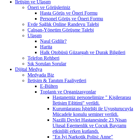
İletişim ve Ulaşım
Öneri ve Görüşleriniz
Hasta Görüş ve Öneri Formu
Personel Görüş ve Öneri Formu
Evde Sağlık Online Randevu Talebi
Çalışan-Yönetim Görüşme Talebi
Ulaşım
Nasıl Gidilir?
Harita
Halk Otobüsü Güzargah ve Durak Bilgileri
Telefon Rehberi
Sık Sorulan Sorular
Dijital Medya
Medyada Biz
İletişim & Tanıtım Faaliyetleri
E-Bülten
Toplantı ve Organizasyonlar
Hastanemiz personelimize " Kişilerarası
İletişim Eğitimi" verildi.
Kurumlararası İşbirliği ile Uyuşturucuyla
Mücadele konulu seminer verildi.
Nazilli Devlet Hastanesinde 23 Nisan
Ulusal Egemenlik ve Çocuk Bayramı
etkinliği erken kutlandı.
"En İyi Narkotik Polisi: Anne"