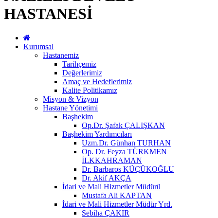
HASTANESİ
Kurumsal
Hastanemiz
Tarihçemiz
Değerlerimiz
Amaç ve Hedeflerimiz
Kalite Politikamız
Misyon & Vizyon
Hastane Yönetimi
Başhekim
Op.Dr. Şafak ÇALIŞKAN
Başhekim Yardımcıları
Uzm.Dr. Günhan TURHAN
Op. Dr. Feyza TÜRKMEN
İLKKAHRAMAN
Dr. Barbaros KÜÇÜKOĞLU
Dr. Akif AKÇA
İdari ve Mali Hizmetler Müdürü
Mustafa Ali KAPTAN
İdari ve Mali Hizmetler Müdür Yrd.
Sebiha ÇAKIR