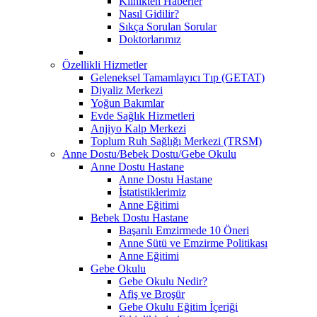
Klinikten Haberler
Nasıl Gidilir?
Sıkça Sorulan Sorular
Doktorlarımız
Özellikli Hizmetler
Geleneksel Tamamlayıcı Tıp (GETAT)
Diyaliz Merkezi
Yoğun Bakımlar
Evde Sağlık Hizmetleri
Anjiyo Kalp Merkezi
Toplum Ruh Sağlığı Merkezi (TRSM)
Anne Dostu/Bebek Dostu/Gebe Okulu
Anne Dostu Hastane
Anne Dostu Hastane
İstatistiklerimiz
Anne Eğitimi
Bebek Dostu Hastane
Başarılı Emzirmede 10 Öneri
Anne Sütü ve Emzirme Politikası
Anne Eğitimi
Gebe Okulu
Gebe Okulu Nedir?
Afiş ve Broşür
Gebe Okulu Eğitim İçeriği