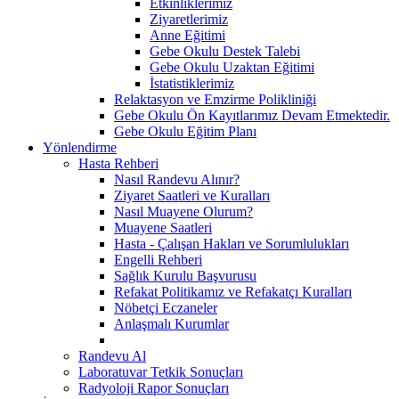
Etkinliklerimiz
Ziyaretlerimiz
Anne Eğitimi
Gebe Okulu Destek Talebi
Gebe Okulu Uzaktan Eğitimi
İstatistiklerimiz
Relaktasyon ve Emzirme Polikliniği
Gebe Okulu Ön Kayıtlarımız Devam Etmektedir.
Gebe Okulu Eğitim Planı
Yönlendirme
Hasta Rehberi
Nasıl Randevu Alınır?
Ziyaret Saatleri ve Kuralları
Nasıl Muayene Olurum?
Muayene Saatleri
Hasta - Çalışan Hakları ve Sorumlulukları
Engelli Rehberi
Sağlık Kurulu Başvurusu
Refakat Politikamız ve Refakatçı Kuralları
Nöbetçi Eczaneler
Anlaşmalı Kurumlar
Randevu Al
Laboratuvar Tetkik Sonuçları
Radyoloji Rapor Sonuçları