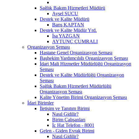
Sağlık Bakım Hizmetleri Müdürü
Aysel SUCU
Destek ve Kalite Müdürü
Barış KAPTAN
Destek ve Kalite Müdür Yrd.
İsa YAZGAN
AYTUNÇ ÇUMRALI
Organizasyon Şeması
Hastane Genel Organizasyon Şeması
Başhekim Yardımcılığı Organizasyon Şeması
İdari Mali Hizmetler Müdürlüğü Organizasyon
Şeması
Destek ve Kalite Müdürlüğü Organizasyon
Şeması
Sağlık Bakım Hizmetleri Müdürlüğü
Organizasyon Şeması
Kalite Yönetim Birimi Organizasyon Şeması
İdari Birimler
İletişim ve Tanıtım Birimi
Nasıl Gidilir?
Birim Çalışanları
İç Hat Telefon - 8001
Gelen - Giden Evrak Birimi
Nasıl Gidilir?