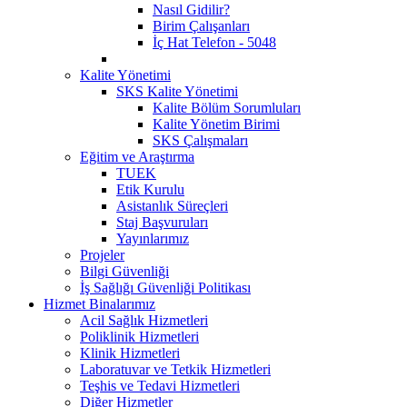
Nasıl Gidilir?
Birim Çalışanları
İç Hat Telefon - 5048
Kalite Yönetimi
SKS Kalite Yönetimi
Kalite Bölüm Sorumluları
Kalite Yönetim Birimi
SKS Çalışmaları
Eğitim ve Araştırma
TUEK
Etik Kurulu
Asistanlık Süreçleri
Staj Başvuruları
Yayınlarımız
Projeler
Bilgi Güvenliği
İş Sağlığı Güvenliği Politikası
Hizmet Binalarımız
Acil Sağlık Hizmetleri
Poliklinik Hizmetleri
Klinik Hizmetleri
Laboratuvar ve Tetkik Hizmetleri
Teşhis ve Tedavi Hizmetleri
Diğer Hizmetler