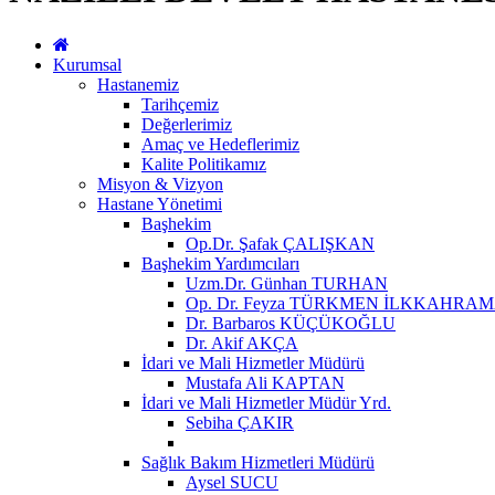
Kurumsal
Hastanemiz
Tarihçemiz
Değerlerimiz
Amaç ve Hedeflerimiz
Kalite Politikamız
Misyon & Vizyon
Hastane Yönetimi
Başhekim
Op.Dr. Şafak ÇALIŞKAN
Başhekim Yardımcıları
Uzm.Dr. Günhan TURHAN
Op. Dr. Feyza TÜRKMEN İLKKAHRA
Dr. Barbaros KÜÇÜKOĞLU
Dr. Akif AKÇA
İdari ve Mali Hizmetler Müdürü
Mustafa Ali KAPTAN
İdari ve Mali Hizmetler Müdür Yrd.
Sebiha ÇAKIR
Sağlık Bakım Hizmetleri Müdürü
Aysel SUCU