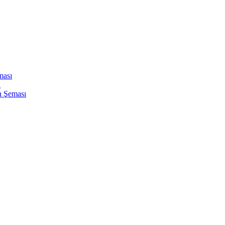
ması
ı
n Şeması