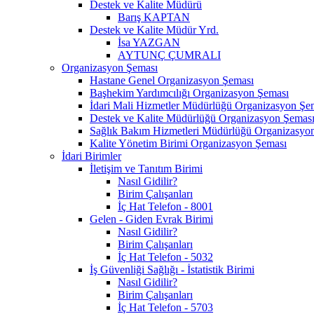
Destek ve Kalite Müdürü
Barış KAPTAN
Destek ve Kalite Müdür Yrd.
İsa YAZGAN
AYTUNÇ ÇUMRALI
Organizasyon Şeması
Hastane Genel Organizasyon Şeması
Başhekim Yardımcılığı Organizasyon Şeması
İdari Mali Hizmetler Müdürlüğü Organizasyon Şe
Destek ve Kalite Müdürlüğü Organizasyon Şemas
Sağlık Bakım Hizmetleri Müdürlüğü Organizasyo
Kalite Yönetim Birimi Organizasyon Şeması
İdari Birimler
İletişim ve Tanıtım Birimi
Nasıl Gidilir?
Birim Çalışanları
İç Hat Telefon - 8001
Gelen - Giden Evrak Birimi
Nasıl Gidilir?
Birim Çalışanları
İç Hat Telefon - 5032
İş Güvenliği Sağlığı - İstatistik Birimi
Nasıl Gidilir?
Birim Çalışanları
İç Hat Telefon - 5703