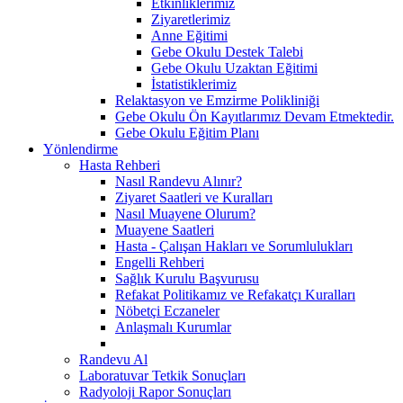
Etkinliklerimiz
Ziyaretlerimiz
Anne Eğitimi
Gebe Okulu Destek Talebi
Gebe Okulu Uzaktan Eğitimi
İstatistiklerimiz
Relaktasyon ve Emzirme Polikliniği
Gebe Okulu Ön Kayıtlarımız Devam Etmektedir.
Gebe Okulu Eğitim Planı
Yönlendirme
Hasta Rehberi
Nasıl Randevu Alınır?
Ziyaret Saatleri ve Kuralları
Nasıl Muayene Olurum?
Muayene Saatleri
Hasta - Çalışan Hakları ve Sorumlulukları
Engelli Rehberi
Sağlık Kurulu Başvurusu
Refakat Politikamız ve Refakatçı Kuralları
Nöbetçi Eczaneler
Anlaşmalı Kurumlar
Randevu Al
Laboratuvar Tetkik Sonuçları
Radyoloji Rapor Sonuçları