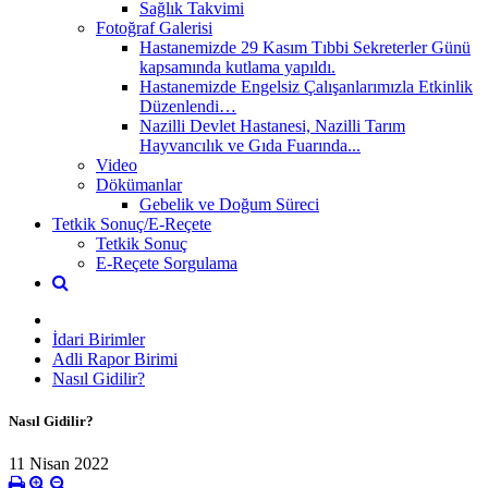
Sağlık Takvimi
Fotoğraf Galerisi
Hastanemizde 29 Kasım Tıbbi Sekreterler Günü
kapsamında kutlama yapıldı.
Hastanemizde Engelsiz Çalışanlarımızla Etkinlik
Düzenlendi…
Nazilli Devlet Hastanesi, Nazilli Tarım
Hayvancılık ve Gıda Fuarında...
Video
Dökümanlar
Gebelik ve Doğum Süreci
Tetkik Sonuç/E-Reçete
Tetkik Sonuç
E-Reçete Sorgulama
İdari Birimler
Adli Rapor Birimi
Nasıl Gidilir?
Nasıl Gidilir?
11 Nisan 2022