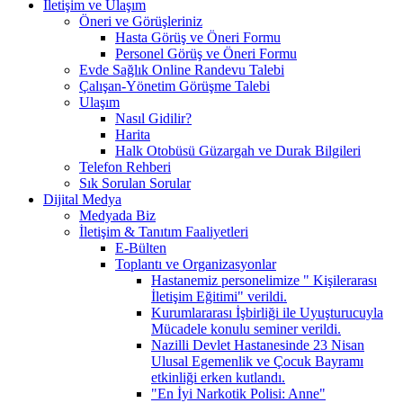
İletişim ve Ulaşım
Öneri ve Görüşleriniz
Hasta Görüş ve Öneri Formu
Personel Görüş ve Öneri Formu
Evde Sağlık Online Randevu Talebi
Çalışan-Yönetim Görüşme Talebi
Ulaşım
Nasıl Gidilir?
Harita
Halk Otobüsü Güzargah ve Durak Bilgileri
Telefon Rehberi
Sık Sorulan Sorular
Dijital Medya
Medyada Biz
İletişim & Tanıtım Faaliyetleri
E-Bülten
Toplantı ve Organizasyonlar
Hastanemiz personelimize " Kişilerarası
İletişim Eğitimi" verildi.
Kurumlararası İşbirliği ile Uyuşturucuyla
Mücadele konulu seminer verildi.
Nazilli Devlet Hastanesinde 23 Nisan
Ulusal Egemenlik ve Çocuk Bayramı
etkinliği erken kutlandı.
"En İyi Narkotik Polisi: Anne"