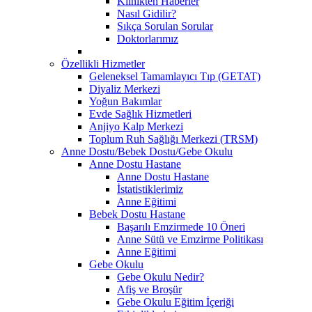
Klinikten Haberler
Nasıl Gidilir?
Sıkça Sorulan Sorular
Doktorlarımız
Özellikli Hizmetler
Geleneksel Tamamlayıcı Tıp (GETAT)
Diyaliz Merkezi
Yoğun Bakımlar
Evde Sağlık Hizmetleri
Anjiyo Kalp Merkezi
Toplum Ruh Sağlığı Merkezi (TRSM)
Anne Dostu/Bebek Dostu/Gebe Okulu
Anne Dostu Hastane
Anne Dostu Hastane
İstatistiklerimiz
Anne Eğitimi
Bebek Dostu Hastane
Başarılı Emzirmede 10 Öneri
Anne Sütü ve Emzirme Politikası
Anne Eğitimi
Gebe Okulu
Gebe Okulu Nedir?
Afiş ve Broşür
Gebe Okulu Eğitim İçeriği