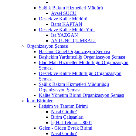
Sağlık Bakım Hizmetleri Müdürü
Aysel SUCU
Destek ve Kalite Müdürü
Barış KAPTAN
Destek ve Kalite Müdür Yrd.
İsa YAZGAN
AYTUNÇ ÇUMRALI
Organizasyon Şeması
Hastane Genel Organizasyon Şeması
Başhekim Yardımcılığı Organizasyon Şeması
İdari Mali Hizmetler Müdürlüğü Organizasyon
Şeması
Destek ve Kalite Müdürlüğü Organizasyon
Şeması
Sağlık Bakım Hizmetleri Müdürlüğü
Organizasyon Şeması
Kalite Yönetim Birimi Organizasyon Şeması
İdari Birimler
İletişim ve Tanıtım Birimi
Nasıl Gidilir?
Birim Çalışanları
İç Hat Telefon - 8001
Gelen - Giden Evrak Birimi
Nasıl Gidilir?