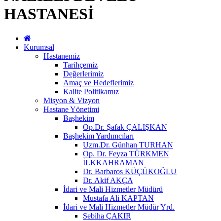
HASTANESİ
Kurumsal
Hastanemiz
Tarihçemiz
Değerlerimiz
Amaç ve Hedeflerimiz
Kalite Politikamız
Misyon & Vizyon
Hastane Yönetimi
Başhekim
Op.Dr. Şafak ÇALIŞKAN
Başhekim Yardımcıları
Uzm.Dr. Günhan TURHAN
Op. Dr. Feyza TÜRKMEN
İLKKAHRAMAN
Dr. Barbaros KÜÇÜKOĞLU
Dr. Akif AKÇA
İdari ve Mali Hizmetler Müdürü
Mustafa Ali KAPTAN
İdari ve Mali Hizmetler Müdür Yrd.
Sebiha ÇAKIR