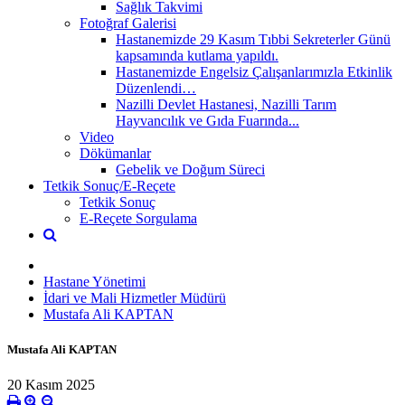
Sağlık Takvimi
Fotoğraf Galerisi
Hastanemizde 29 Kasım Tıbbi Sekreterler Günü
kapsamında kutlama yapıldı.
Hastanemizde Engelsiz Çalışanlarımızla Etkinlik
Düzenlendi…
Nazilli Devlet Hastanesi, Nazilli Tarım
Hayvancılık ve Gıda Fuarında...
Video
Dökümanlar
Gebelik ve Doğum Süreci
Tetkik Sonuç/E-Reçete
Tetkik Sonuç
E-Reçete Sorgulama
Hastane Yönetimi
İdari ve Mali Hizmetler Müdürü
Mustafa Ali KAPTAN
Mustafa Ali KAPTAN
20 Kasım 2025