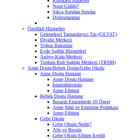
Klinikten Haberler
Nasıl Gidilir?
Sıkça Sorulan Sorular
Doktorlarımız
Özellikli Hizmetler
Geleneksel Tamamlayıcı Tıp (GETAT)
Diyaliz Merkezi
Yoğun Bakımlar
Evde Sağlık Hizmetleri
Anjiyo Kalp Merkezi
Toplum Ruh Sağlığı Merkezi (TRSM)
Anne Dostu/Bebek Dostu/Gebe Okulu
Anne Dostu Hastane
Anne Dostu Hastane
İstatistiklerimiz
Anne Eğitimi
Bebek Dostu Hastane
Başarılı Emzirmede 10 Öneri
Anne Sütü ve Emzirme Politikası
Anne Eğitimi
Gebe Okulu
Gebe Okulu Nedir?
Afiş ve Broşür
Gebe Okulu Eğitim İçeriği