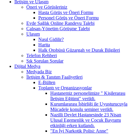
İletişim ve Ulaşım
Öneri ve Görüşleriniz
Hasta Görüş ve Öneri Formu
Personel Görüş ve Öneri Formu
Evde Sağlık Online Randevu Talebi
Çalışan-Yönetim Görüşme Talebi
Ulaşım
Nasıl Gidilir?
Harita
Halk Otobüsü Güzargah ve Durak Bilgileri
Telefon Rehberi
Sık Sorulan Sorular
Dijital Medya
Medyada Biz
İletişim & Tanıtım Faaliyetleri
E-Bülten
Toplantı ve Organizasyonlar
Hastanemiz personelimize " Kişilerarası
İletişim Eğitimi" verildi.
Kurumlararası İşbirliği ile Uyuşturucuyla
Mücadele konulu seminer verildi.
Nazilli Devlet Hastanesinde 23 Nisan
Ulusal Egemenlik ve Çocuk Bayramı
etkinliği erken kutlandı.
"En İyi Narkotik Polisi: Anne"