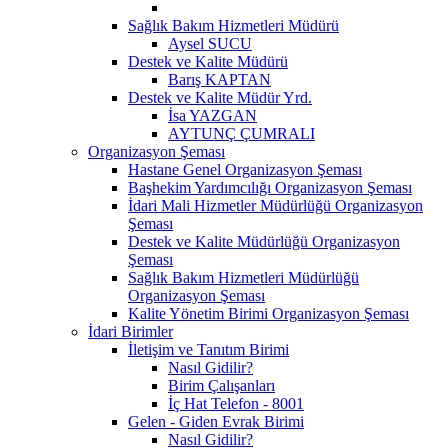
Sağlık Bakım Hizmetleri Müdürü
Aysel SUCU
Destek ve Kalite Müdürü
Barış KAPTAN
Destek ve Kalite Müdür Yrd.
İsa YAZGAN
AYTUNÇ ÇUMRALI
Organizasyon Şeması
Hastane Genel Organizasyon Şeması
Başhekim Yardımcılığı Organizasyon Şeması
İdari Mali Hizmetler Müdürlüğü Organizasyon
Şeması
Destek ve Kalite Müdürlüğü Organizasyon
Şeması
Sağlık Bakım Hizmetleri Müdürlüğü
Organizasyon Şeması
Kalite Yönetim Birimi Organizasyon Şeması
İdari Birimler
İletişim ve Tanıtım Birimi
Nasıl Gidilir?
Birim Çalışanları
İç Hat Telefon - 8001
Gelen - Giden Evrak Birimi
Nasıl Gidilir?