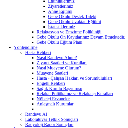
Etkinliklerimiz
Ziyaretlerimiz
Anne Eğitimi
Gebe Okulu Destek Talebi
Gebe Okulu Uzaktan Eğitimi
İstatistiklerimiz
Relaktasyon ve Emzirme Polikliniği
Gebe Okulu Ön Kayıtlarımız Devam Etmektedir.
Gebe Okulu Eğitim Planı
Yönlendirme
Hasta Rehberi
Nasıl Randevu Alınır?
Ziyaret Saatleri ve Kuralları
Nasıl Muayene Olurum?
Muayene Saatleri
Hasta - Çalışan Hakları ve Sorumlulukları
Engelli Rehberi
Sağlık Kurulu Başvurusu
Refakat Politikamız ve Refakatçı Kuralları
Nöbetçi Eczaneler
Anlaşmalı Kurumlar
Randevu Al
Laboratuvar Tetkik Sonuçları
Radyoloji Rapor Sonuçları