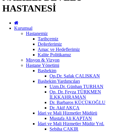
HASTANESİ
Kurumsal
Hastanemiz
Tarihçemiz
Değerlerimiz
Amaç ve Hedeflerimiz
Kalite Politikamız
Misyon & Vizyon
Hastane Yönetimi
Başhekim
Op.Dr. Şafak ÇALIŞKAN
Başhekim Yardımcıları
Uzm.Dr. Günhan TURHAN
Op. Dr. Feyza TÜRKMEN
İLKKAHRAMAN
Dr. Barbaros KÜÇÜKOĞLU
Dr. Akif AKÇA
İdari ve Mali Hizmetler Müdürü
Mustafa Ali KAPTAN
İdari ve Mali Hizmetler Müdür Yrd.
Sebiha ÇAKIR