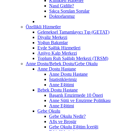
Klinikten Haberler
Nasıl Gidilir?
Sıkça Sorulan Sorular
Doktorlarımız
Özellikli Hizmetler
Geleneksel Tamamlayıcı Tıp (GETAT)
Diyaliz Merkezi
Yoğun Bakımlar
Evde Sağlık Hizmetleri
Anjiyo Kalp Merkezi
Toplum Ruh Sağlığı Merkezi (TRSM)
Anne Dostu/Bebek Dostu/Gebe Okulu
Anne Dostu Hastane
Anne Dostu Hastane
İstatistiklerimiz
Anne Eğitimi
Bebek Dostu Hastane
Başarılı Emzirmede 10 Öneri
Anne Sütü ve Emzirme Politikası
Anne Eğitimi
Gebe Okulu
Gebe Okulu Nedir?
Afiş ve Broşür
Gebe Okulu Eğitim İçeriği