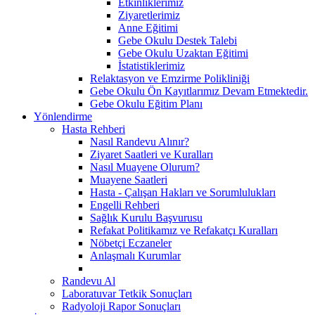
Etkinliklerimiz
Ziyaretlerimiz
Anne Eğitimi
Gebe Okulu Destek Talebi
Gebe Okulu Uzaktan Eğitimi
İstatistiklerimiz
Relaktasyon ve Emzirme Polikliniği
Gebe Okulu Ön Kayıtlarımız Devam Etmektedir.
Gebe Okulu Eğitim Planı
Yönlendirme
Hasta Rehberi
Nasıl Randevu Alınır?
Ziyaret Saatleri ve Kuralları
Nasıl Muayene Olurum?
Muayene Saatleri
Hasta - Çalışan Hakları ve Sorumlulukları
Engelli Rehberi
Sağlık Kurulu Başvurusu
Refakat Politikamız ve Refakatçı Kuralları
Nöbetçi Eczaneler
Anlaşmalı Kurumlar
Randevu Al
Laboratuvar Tetkik Sonuçları
Radyoloji Rapor Sonuçları