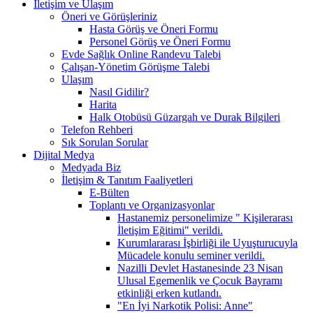
İletişim ve Ulaşım
Öneri ve Görüşleriniz
Hasta Görüş ve Öneri Formu
Personel Görüş ve Öneri Formu
Evde Sağlık Online Randevu Talebi
Çalışan-Yönetim Görüşme Talebi
Ulaşım
Nasıl Gidilir?
Harita
Halk Otobüsü Güzargah ve Durak Bilgileri
Telefon Rehberi
Sık Sorulan Sorular
Dijital Medya
Medyada Biz
İletişim & Tanıtım Faaliyetleri
E-Bülten
Toplantı ve Organizasyonlar
Hastanemiz personelimize " Kişilerarası
İletişim Eğitimi" verildi.
Kurumlararası İşbirliği ile Uyuşturucuyla
Mücadele konulu seminer verildi.
Nazilli Devlet Hastanesinde 23 Nisan
Ulusal Egemenlik ve Çocuk Bayramı
etkinliği erken kutlandı.
"En İyi Narkotik Polisi: Anne"