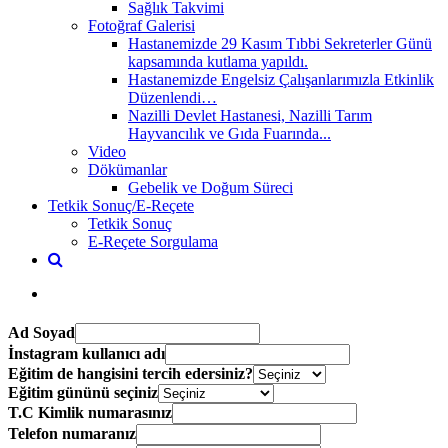
Sağlık Takvimi
Fotoğraf Galerisi
Hastanemizde 29 Kasım Tıbbi Sekreterler Günü
kapsamında kutlama yapıldı.
Hastanemizde Engelsiz Çalışanlarımızla Etkinlik
Düzenlendi…
Nazilli Devlet Hastanesi, Nazilli Tarım
Hayvancılık ve Gıda Fuarında...
Video
Dökümanlar
Gebelik ve Doğum Süreci
Tetkik Sonuç/E-Reçete
Tetkik Sonuç
E-Reçete Sorgulama
Ad Soyad
İnstagram kullanıcı adı
Eğitim de hangisini tercih edersiniz?
Eğitim gününü seçiniz
T.C Kimlik numarasınız
Telefon numaranız