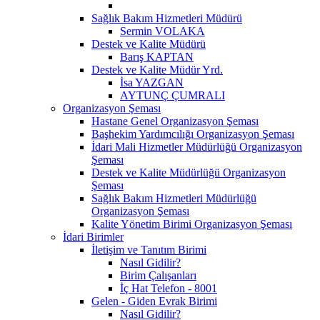
Sağlık Bakım Hizmetleri Müdürü
Sermin VOLAKA
Destek ve Kalite Müdürü
Barış KAPTAN
Destek ve Kalite Müdür Yrd.
İsa YAZGAN
AYTUNÇ ÇUMRALI
Organizasyon Şeması
Hastane Genel Organizasyon Şeması
Başhekim Yardımcılığı Organizasyon Şeması
İdari Mali Hizmetler Müdürlüğü Organizasyon
Şeması
Destek ve Kalite Müdürlüğü Organizasyon
Şeması
Sağlık Bakım Hizmetleri Müdürlüğü
Organizasyon Şeması
Kalite Yönetim Birimi Organizasyon Şeması
İdari Birimler
İletişim ve Tanıtım Birimi
Nasıl Gidilir?
Birim Çalışanları
İç Hat Telefon - 8001
Gelen - Giden Evrak Birimi
Nasıl Gidilir?