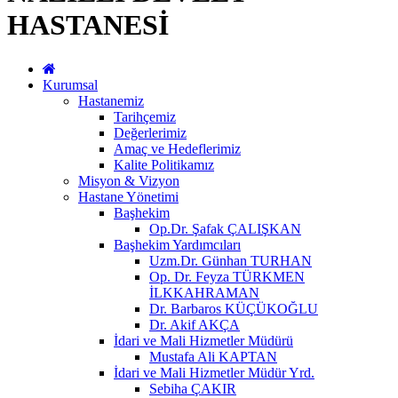
HASTANESİ
Kurumsal
Hastanemiz
Tarihçemiz
Değerlerimiz
Amaç ve Hedeflerimiz
Kalite Politikamız
Misyon & Vizyon
Hastane Yönetimi
Başhekim
Op.Dr. Şafak ÇALIŞKAN
Başhekim Yardımcıları
Uzm.Dr. Günhan TURHAN
Op. Dr. Feyza TÜRKMEN
İLKKAHRAMAN
Dr. Barbaros KÜÇÜKOĞLU
Dr. Akif AKÇA
İdari ve Mali Hizmetler Müdürü
Mustafa Ali KAPTAN
İdari ve Mali Hizmetler Müdür Yrd.
Sebiha ÇAKIR